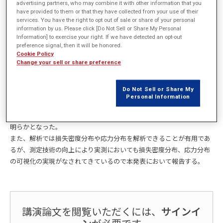
advertising partners, who may combine it with other information that you
have provided to them or that they have collected from your use of their
services. You have the right to opt out of sale or share of your personal
概要
information by us. Please click [Do Not Sell or Share My Personal
Information] to exercise your right. If we have detected an opt-out
preference signal, then it will be honored.
モータの高効率化が求められている中で電磁界解析による鉄損計算に
Cookie Policy
ついても高い精度が要求されている。
Change your sell or share preference
一方、電磁鋼板にかかる応力が鉄損特性を劣化させることが一般的に
言われており、計算結果を評価する際に応力の影響を考慮することは
Do Not Sell or Share My
重要である。本発表では鉄損の測定値と解析結果との誤差を、電磁鋼
Personal Information
板の加工方法を変えて測定値をとり各加工方法が鉄損に与える影響を
調査した結果を報告する。これにより今後、解析で考慮すべき要因が
明らかとなった。
また、解析では損失密度分布や応力分布を解析できることが有用であ
るが、測定技術の向上により実測においても損失密度分布、応力分布
の可視化の実現がなされてきているので本発表において報告する。
講演論文を閲覧いただくには、
サインイ