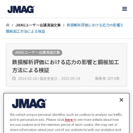
JMAGユーザー会講演論文集
鉄損解析評価における応力の影響と
鋼板加工方法による検証
JMAGユーザー会講演論文集
鉄損解析評価における応力の影響と鋼板加工
方法による検証
2014-02-10 / 最終更新日：2022-05-19
発表年: 2013年
株式会社安川電機 技術開発本部 開発研究所 エネル
We collect unique personal identifier such as cookies to analyze our traffic
ギー変換技術グループ
and to personalize ads. Please click
here
to see more details about how
大戸 基道
we use cookies and the retention period of each cookie. We may sell or
share information about your use of our website to/with our analytics and