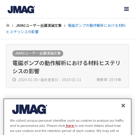
JMAGユーザー会講演論文集
電磁ポンプの動作解析における材料
ヒステリシスの影響
JMAGユーザー会講演論文集
電磁ポンプの動作解析における材料ヒステリ
シスの影響
2020-01-29 / 最終更新日：2023-01-11
発表年: 2019年
株式会社イワキ
研究開発部
We collect unique personal identifier such as cookies to analyze our traffic
松本 清人
and to personalize ads. Please click
here
to see more details about how
we use cookies and the retention period of each cookie. We may sell or