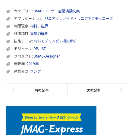
カテゴリー:
JMAGユーザー会講演論文集
アプリケーション:
リニアソレノイド・リニアアクチュエータ
物理現象:
材料
、
磁界
評価項目:
電磁力解析
技術テーマ:
材料モデリング / 損失解析
モジュール:
DP
、
ST
プロダクト:
JMAG-Designer
発表年:
2019年
産業分野:
ポンプ