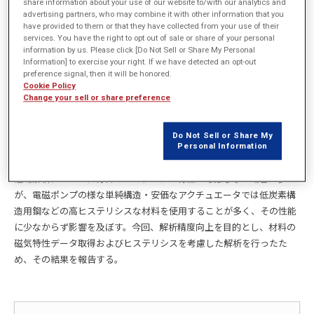
share information about your use of our website to/with our analytics and
advertising partners, who may combine it with other information that you
have provided to them or that they have collected from your use of their
概要
services. You have the right to opt out of sale or share of your personal
information by us. Please click [Do Not Sell or Share My Personal
Information] to exercise your right. If we have detected an opt-out
水処理やボイラ清缶などの薬液注入に使用される電磁ポンプはソレノ
preference signal, then it will be honored.
イドを駆動源とした往復動定量ポンプである。パルス通電により
Cookie Policy
Change your sell or share preference
ON/OFFを繰り返すため、過渡状態における電気・磁気的特性やアー
マチュアの応答性などの把握がソレノイドの設計において重要とな
る。本発表では磁場解析部分をJMAG、負荷となる流体部を
Do Not Sell or Share My
Personal Information
Simulink(simscape)による1Dシミュレーションで表現し連携解析を行
う。
磁場解析において、材料のヒステリシス特性は考慮しない場合が多い
が、電磁ポンプの様な単純構造・安価なアクチュエータでは低炭素構
造用鋼などの高ヒステリシスな材料を使用することが多く、その性能
に少なからず影響を及ぼす。今回、解析精度向上を目的とし、材料の
磁気特性データ取得およびヒステリシスを考慮した解析を行ったた
め、その結果を報告する。