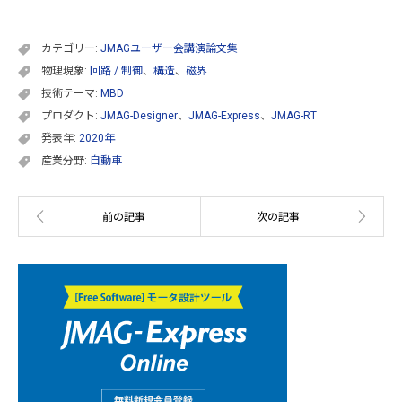
カテゴリー:
JMAGユーザー会講演論文集
物理現象:
回路 / 制御
、
構造
、
磁界
技術テーマ:
MBD
プロダクト:
JMAG-Designer
、
JMAG-Express
、
JMAG-RT
発表年:
2020年
産業分野:
自動車