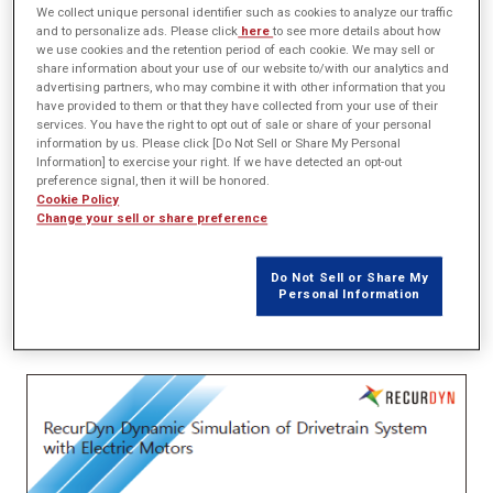
We collect unique personal identifier such as cookies to analyze our traffic
概要
and to personalize ads. Please click
here
to see more details about how
we use cookies and the retention period of each cookie. We may sell or
share information about your use of our website to/with our analytics and
RecurDyn/DriveTrain provides easy modeling configuration of gears,
advertising partners, who may combine it with other information that you
bearings and shafts using KISSsoft interface and analyzes dynamic
have provided to them or that they have collected from your use of their
services. You have the right to opt out of sale or share of your personal
behaviors of various kinds of drive systems. A gear box model is
information by us. Please click [Do Not Sell or Share My Personal
created in RecurDyn pre/post, and dynamic simulation is implemented
Information] to exercise your right. If we have detected an opt-out
with RecurDyn solver.
preference signal, then it will be honored.
Cookie Policy
In this paper, a typical process of simulation is introduced to analyze
Change your sell or share preference
an entire system of drivetrain.
And, it also verifies the interaction between RecurDyn and JMAG-RTT
Do Not Sell or Share My
where an electric motor model gives a driving system an effect of
Personal Information
excitation for more accurate results of vibration and resonance both in
time and frequency domains.