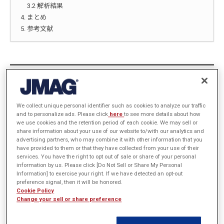
3.2 解析結果
4. まとめ
5. 参考文献
1. 概要
We collect unique personal identifier such as cookies to analyze our traffic
超電導機器の運用における主要な課題の一つとして、クエンチの発生
and to personalize ads. Please click
here
to see more details about how
が挙げられる。シミュレーションによるクエンチ挙動の正確な予測
we use cookies and the retention period of each cookie. We may sell or
share information about your use of our website to/with our analytics and
は、超電導システムを安全性確保と信頼性向上において重要である。
advertising partners, who may combine it with other information that you
クエンチ現象は、コイルの局所的な超電導状態の崩壊による常電導転
have provided to them or that they have collected from your use of their
移から始まり、この常電導領域におけるジュール熱の急激な発生と伝
services. You have the right to opt out of sale or share of your personal
information by us. Please click [Do Not Sell or Share My Personal
播が特徴である。超電導状態の崩壊は、温度上昇、電流密度集中、ま
Information] to exercise your right. If we have detected an opt-out
たは磁束密度集中により、超電導の臨界条件を超えた際に発生する。
preference signal, then it will be honored.
Cookie Policy
クエンチ現象を精密に解析するためには、以下の要素が必要である。
Change your sell or share preference
超電導体特有の遮蔽電流を適切に表現できる精緻な電磁界モデル
温度・電流密度・磁束密度に依存する非線形な超電導材料モデリン