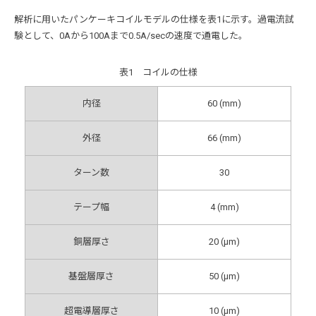
解析に用いたパンケーキコイルモデルの仕様を表1に示す。過電流試
験として、0Aから100Aまで0.5A/secの速度で通電した。
表1 コイルの仕様
内径
60 (mm)
外径
66 (mm)
ターン数
30
テープ幅
4 (mm)
銅層厚さ
20 (μm)
基盤層厚さ
50 (μm)
超電導層厚さ
10 (μm)