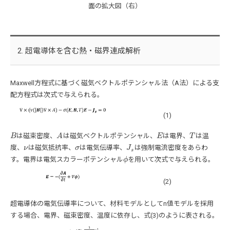
面の拡大図（右）
2. 超電導体を含む熱・磁界連成解析
Maxwell方程式に基づく磁気ベクトルポテンシャル法（A法）による支
配方程式は次式で与えられる。
(1)
は磁束密度、
は磁気ベクトルポテンシャル、
は電界、
は温
B
B
A
A
E
E
T
T
度、
は磁気抵抗率、
は電気伝導率、
は強制電流密度をあらわ
ν
ν
σ
σ
J
J
s
s
す。電界は電気スカラーポテンシャル
を用いて次式で与えられる。
ϕ
ϕ
(2)
超電導体の電気伝導率について、材料モデルとしてn値モデルを採用
する場合、電界、磁束密度、温度に依存し、式(3)のように表される。