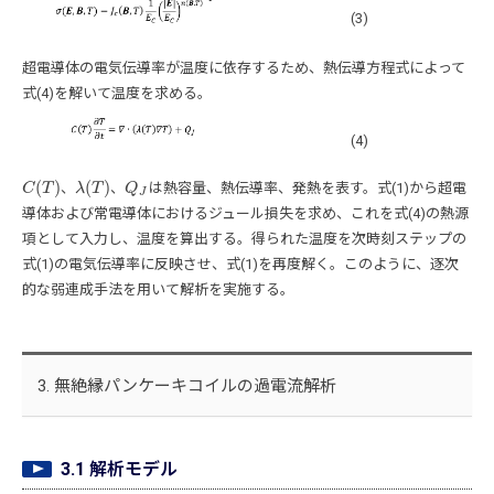
(3)
超電導体の電気伝導率が温度に依存するため、熱伝導方程式によって
式(4)を解いて温度を求める。
(4)
(
)
(
)
、
、
は熱容量、熱伝導率、発熱を表す。式(1)から超電
C
C
(
T
T
)
λ
λ
(
T
T
)
Q
Q
J
J
導体および常電導体におけるジュール損失を求め、これを式(4)の熱源
項として入力し、温度を算出する。得られた温度を次時刻ステップの
式(1)の電気伝導率に反映させ、式(1)を再度解く。このように、逐次
的な弱連成手法を用いて解析を実施する。
3. 無絶縁パンケーキコイルの過電流解析
3.1 解析モデル