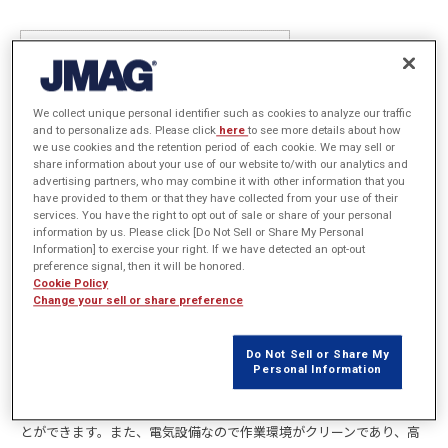
We collect unique personal identifier such as cookies to analyze our traffic
and to personalize ads. Please click
here
to see more details about how
we use cookies and the retention period of each cookie. We may sell or
share information about your use of our website to/with our analytics and
advertising partners, who may combine it with other information that you
have provided to them or that they have collected from your use of their
services. You have the right to opt out of sale or share of your personal
information by us. Please click [Do Not Sell or Share My Personal
Information] to exercise your right. If we have detected an opt-out
preference signal, then it will be honored.
Cookie Policy
Change your sell or share preference
各種シャフトや歯車等の機械部品では、耐摩耗性を確保するため表面
の硬度を増しつつ、内部の靭性を保つことで柔軟性のある部品を作る
Do Not Sell or Share My
Personal Information
ことが望まれています。表面硬化法のひとつである高周波焼入れであ
れば、高周波電源を用いることで表面のみを局所的、急速加熱するこ
とができます。また、電気設備なので作業環境がクリーンであり、高