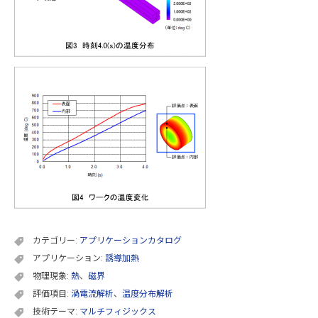
カテゴリー:
アプリケーションカタログ
アプリケーション:
誘導加熱
物理現象:
熱
、
磁界
評価項目:
渦電流解析
、
温度分布解析
技術テーマ:
マルチフィジックス