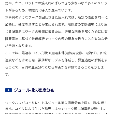
効率、かつ、ロットでの焼入れのばらつきも少ないなど多くのメリッ
トがあるため、積極的に導入が進んでいます。
本事例のようなワークを回転させた焼入れでは、所定の表面を均一に
加熱し、硬度を増すことが求められます。高周波の変動磁場により生
じる渦電流はワークの表面に偏るため、詳細な現象を解くためには有
限要素法に基づく数値解析でワーク内部の現象を扱うことが有効な分
析手段となります。
ここでは、最適なコイル形状や通電条件(電源周波数、電流値)、回転
速度などを求める際、数値解析モデルを作成し、昇温過程の解析をす
ることで、目的の温度分布となるか否かを評価できることを示しま
す。
ジュール損失密度分布
ワークおよびコイルに生じるジュール損失密度分布を図1、図2に示し
ます。コイルにより生じた磁界によってワーク部に渦電流が発生し、