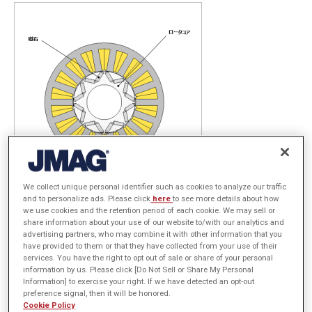
We collect unique personal identifier such as cookies to analyze our traffic
and to personalize ads. Please click
here
to see more details about how
駆動用モータでは、高出力密度化、運転時の冗長性の強化、トルクリ
we use cookies and the retention period of each cookie. We may sell or
share information about your use of our website to/with our analytics and
ップルの低減を目的として多相設計が採用される場合があります。多
advertising partners, who may combine it with other information that you
相設計には、インバータを2基使用した6相駆動などがあります。制御
have provided to them or that they have collected from your use of their
services. You have the right to opt out of sale or share of your personal
方式は電流ベクトル制御が一般的であり、指令電流を作成するために
information by us. Please click [Do Not Sell or Share My Personal
Information] to exercise your right. If we have detected an opt-out
PWMインバータが広く用いられています。
preference signal, then it will be honored.
モータドライブシステムの高効率化には鉄損の把握が不可欠です。
Cookie Policy