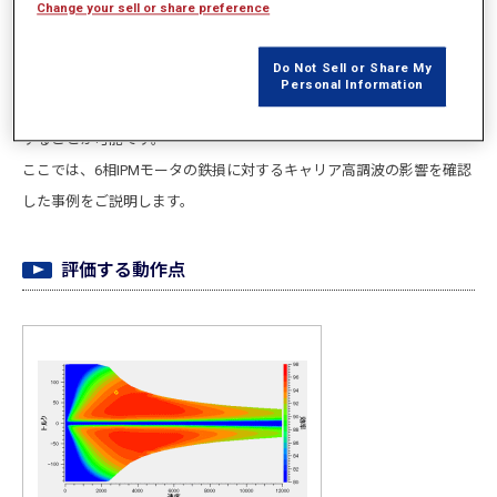
Change your sell or share preference
PWMインバータによる電力変換を用いるとPWMによるキャリア高調
波が電流およびIPMモータのコアの磁束密度波形に重畳するため、鉄
Do Not Sell or Share My
損が増加します。PWMインバータを含んだ制御回路をモデル化し磁界
Personal Information
解析と連成することで、PWMのキャリア高調波を考慮した鉄損を評価
することが可能です。
ここでは、6相IPMモータの鉄損に対するキャリア高調波の影響を確認
した事例をご説明します。
評価する動作点