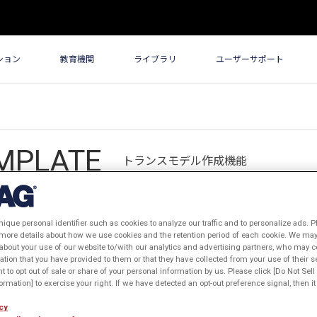
ション
教育機関
ライブラリ
ユーザーサポート
MPLATE
トランスモデル作成機能
nique personal identifier such as cookies to analyze our traffic and to personalize ads. P
 more details about how we use cookies and the retention period of each cookie. We may 
古い順
閲覧数順
about your use of our website to/with our analytics and advertising partners, who may c
ation that you have provided to them or that they have collected from your use of their s
ht to opt out of sale or share of your personal information by us. Please click [Do Not Sel
rmation] to exercise your right. If we have detected an opt-out preference signal, then it 
cy