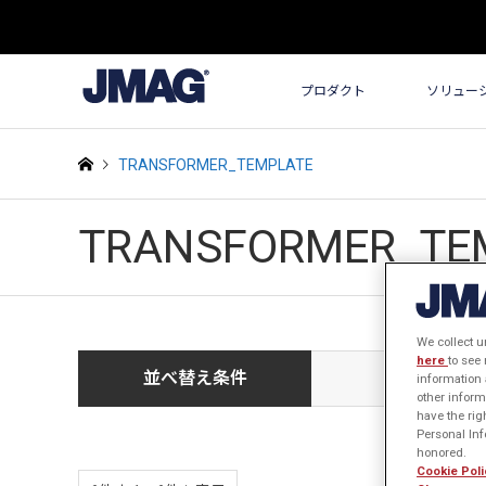
プロダクト
ソリュー
TRANSFORMER_TEMPLATE
TRANSFORMER_TE
We collect u
here
to see
並べ替え条件
新しい順
information 
other inform
have the rig
Personal Info
honored.
Cookie Poli