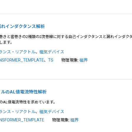
スの漏れインダクタンス解析
巻きと密巻きの2種類の2次巻線に対する自己インダクタンスと漏れインダク
します。
ランス・リアクトル
、
磁気デバイス
NSFORMER_TEMPLATE
、
TS
物理現象:
磁界
コイルのAL値電流特性解析
のAL値電流特性を求めています。
ランス・リアクトル
、
磁気デバイス
NSFORMER_TEMPLATE
物理現象:
磁界