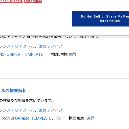
r sell or share preference
Do Not Sell or Share My Pe
Information
コイルのAL値解析
のエアギャップ-AL特性を求める事例についてご説明します。
ランス・リアクトル
、
磁気デバイス
NSFORMER_TEMPLATE
物理現象:
磁界
コイルの損失解析
の鉄損及び銅損を求めています。
ランス・リアクトル
、
磁気デバイス
TRANSFORMER_TEMPLATE
、
TS
物理現象:
磁界