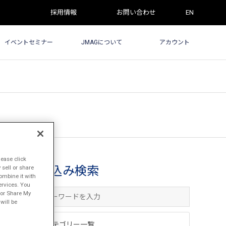
採用情報
お問い合わせ
EN
イベントセミナー
JMAGについて
アカウント
lease click
sell or share
絞込み検索
ombine it with
ervices. You
l or Share My
will be
カテゴリー一覧