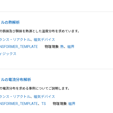
コイルの熱解析
の鉄損及び銅損を熱源とした温度分布を求めています。
ランス・リアクトル
、
磁気デバイス
NSFORMER_TEMPLATE
物理現象:
熱
、
磁界
ィジックス
クコイルの電流分布解析
の電流分布を求める事例についてご説明します。
ランス・リアクトル
、
磁気デバイス
NSFORMER_TEMPLATE
、
TS
物理現象:
磁界