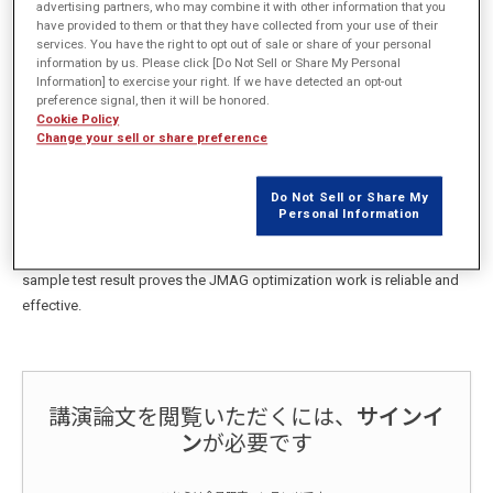
advertising partners, who may combine it with other information that you
概要
have provided to them or that they have collected from your use of their
services. You have the right to opt out of sale or share of your personal
information by us. Please click [Do Not Sell or Share My Personal
Vibration Optimization of Concentrated Stator and IPM Rotor Mr. Alvin
Information] to exercise your right. If we have detected an opt-out
preference signal, then it will be honored.
Lee, Section Manager, Hermetic Motor, Emerson Motor vibration is very
Cookie Policy
important for hermetic motor application, especially for concentrated
Change your sell or share preference
stator and IPM rotor design, which have both higher efficiency and
higher vibration. To optimize motor vibration in full speed range, the
Do Not Sell or Share My
magnetic radial force harmonics should be considered as the root
Personal Information
cause. JMAG is applied to calculate and reduce the motor radial force
harmonics. In the end, the comparison of original and optimized
sample test result proves the JMAG optimization work is reliable and
effective.
講演論文を閲覧いただくには、
サインイ
ン
が必要です