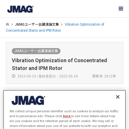
JMAGユーザー会講演論文集
Vibration Optimization of
Concentrated Stator and IPM Rotor
JMAGユーザー会講演論文集
Vibration Optimization of Concentrated
Stator and IPM Rotor
2013-03-13 / 最終更新日：2022-05-18
発表年: 2012年
Alvin Lee
We collect unique personal identifier such as cookies to analyze our traffic
Emerson Hermetic Motor
and to personalize ads. Please click
here
to see more details about how
we use cookies and the retention period of each cookie. We may sell or
share information about your use of our website to/with our analytics and