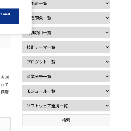
rsonal
課
、実測
つれて
析精度