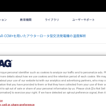
ション
教育機関
ライブラリ
ユーザーサポート
rとSTAR-CCM+を用いたアウターロータ型交流発電機の温度解析
nique personal identifier such as cookies to analyze our traffic and to personalize ads. P
AR-CCM+を用いたアウターロータ型交流
 more details about how we use cookies and the retention period of each cookie. We may 
about your use of our website to/with our analytics and advertising partners, who may c
ation that you have provided to them or that they have collected from your use of their s
ht to opt out of sale or share of your personal information by us. Please click [Do Not Sel
表年: 2014年
rmation] to exercise your right. If we have detected an opt-out preference signal, then it 
cy
r sell or share preference