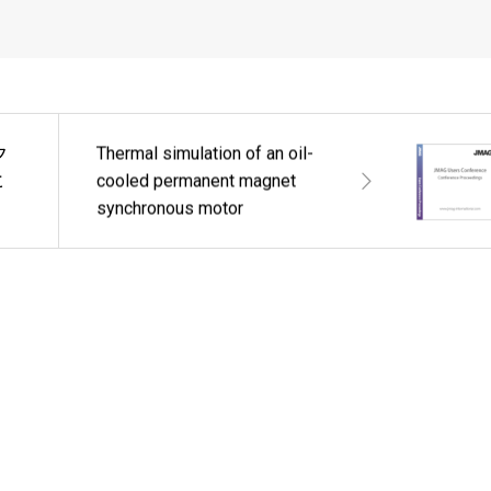
ク
Thermal simulation of an oil-
と
cooled permanent magnet
synchronous motor