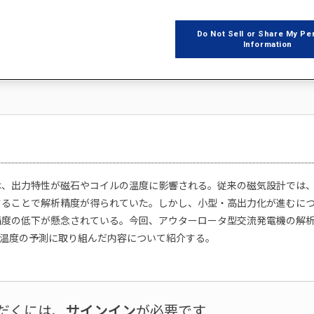
Do Not Sell or Share My Pe
Information
 伊丹事業所 開発技術部 解析・評価技術
は、出力特性が磁石やコイルの温度に影響される。従来の磁気設計では
することで解析精度が得られていた。しかし、小型・高出力化が進むに
精度の低下が懸念されている。今回、アウターロータ型交流発電機の解
いてコイル温度の予測に取り組んだ内容について紹介する。
だくには、
サインイン
が必要です