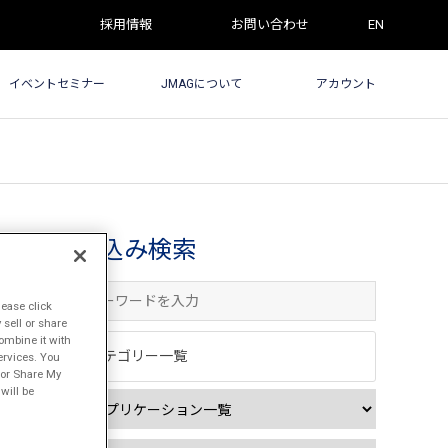
採用情報
お問い合わせ
EN
イベントセミナー
JMAGについて
アカウント
絞込み検索
lease click
sell or share
ombine it with
カテゴリー一覧
ervices. You
l or Share My
will be