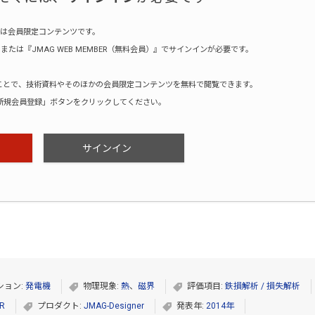
は会員限定コンテンツです。
たは『JMAG WEB MEMBER（無料会員）』でサインインが必要です。
録することで、技術資料やそのほかの会員限定コンテンツを無料で閲覧できます。
新規会員登録」ボタンをクリックしてください。
サインイン
ション:
発電機
物理現象:
熱
、
磁界
評価項目:
鉄損解析 / 損失解析
R
プロダクト:
JMAG-Designer
発表年:
2014年