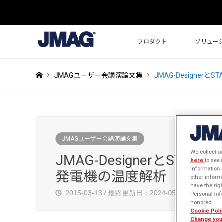
プロダクト
ソリュー
JMAGユーザー会講演論文集
JMAG-Designe
JMAGユーザー会講演論文集
We collect u
JMAG-DesignerとST
here
to see
information 
発電機の温度解析
other inform
have the rig
2015-03-13 / 最終更新日：2024-05-01
発
Personal Info
honored.
Cookie Poli
Change you