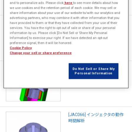
and to personalize ads. Please click
here
to see more details about how
we use cookies and the retention period of each cookie. We may sell or
share information about your use of our website to/with our analytics and
advertising partners, who may combine it with other information that you
have provided to them or that they have collected from your use of their
[JAC245] インジェクタ制御と
services. You have the right to opt out of sale or share of your personal
渦電流の影響
information by us. Please click [Do Not Sell or Share My Personal
Information] to exercise your right. If we have detected an opt-out
preference signal, then it will be honored.
Cookie Policy
Change your sell or share preference
[JAC116] 渦電流の低減を検討
Do Not Sell or Share My
Personal Information
したインジェクタの動作時間解
析
[JAC066] インジェクタの動作
時間解析