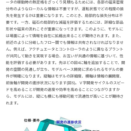
ータの稼動時の熱定格をざっくり見積もるためには、各部の磁束密度
分布のようなローカルな情報は不要ですが、運転状態でどの程度の損
失を発生するかは重要になります。このとき、局部的な損失分布は不
要です。一方、磁石の局部的な減磁を評価するためには、詳細な部品
形状や磁束の流れこそが重要になってきます。このように、モデルに
は場面によって情報を自在に拡縮出来ることが期待されます。また、
前述のように分岐したフロー間でも情報は共有されなければなりませ
ん。例えば、アクチュエータとコントローラのように異なるプラント
が共同して動きを実現する場合、お互いが共通の情報に基づいて、性
能を評価する必要があります。先ほどの図4に軸を追加することで、開
発の空間の見通しが立ち、モデルベース開発に求められるモデルの要
件が明確になります。縦軸はモデルの詳細度、横軸は情報の展開度、
前後軸が開発の進捗状況になります(図5)。Ｖ字開発サイクルのスピー
ドを高めることが開発の速度や効率を高めることにつながりますか
ら、モデルには、縦にも横にも移動可能で流通性が高いことが期待さ
れます。