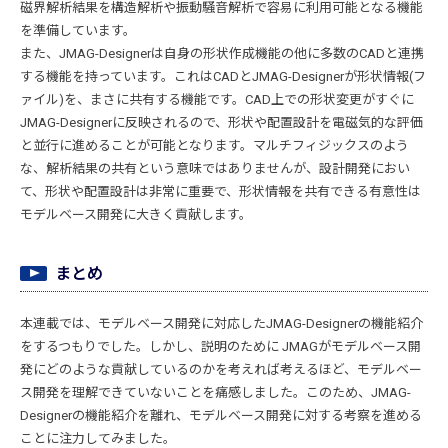
磁界解析結果を構造解析や振動騒音解析で容易に利用可能となる機能
を準備しています。
また、JMAG-Designerは自身の形状作成機能の他に多数のCADと連携
する機能を持っています。これはCADとJMAG-Designerが形状情報(フ
ァイル)を、まさに共有する機能です。CAD上での形状変更がすぐに
JMAG-Designerに反映されるので、形状や配置設計を電磁気的な評価
と並行に進めることが可能となります。マルチフィジックスのよう
な、解析結果の共有という意味ではありませんが、設計開発におい
て、形状や配置設計は非常に重要で、形状情報を共有できる有意性は
モデルベース開発に大きく貢献します。
まとめ
本連載では、モデルベース開発に対応したJMAG-Designerの機能紹介
をするつもりでした。しかし、説明のために JMAGがモデルベース開
発にどのような貢献しているのかを考えれば考えるほど、モデルベー
ス開発を理解できていないことを痛感しました。このため、JMAG-
Designerの機能紹介を離れ、モデルベース開発に対する考察を進める
ことに注力してみました。