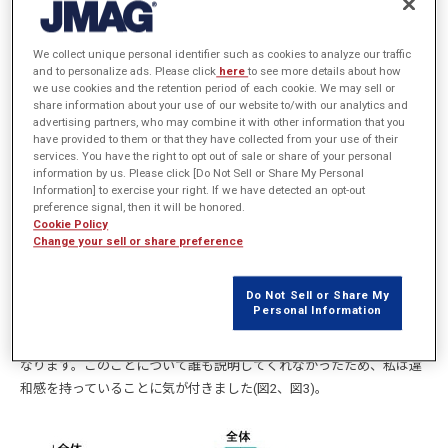
We collect unique personal identifier such as cookies to analyze our traffic
図1 V字開発サイクル
and to personalize ads. Please click
here
to see more details about how
we use cookies and the retention period of each cookie. We may sell or
share information about your use of our website to/with our analytics and
advertising partners, who may combine it with other information that you
分岐と収斂
have provided to them or that they have collected from your use of their
services. You have the right to opt out of sale or share of your personal
しかし、今更ですが、私はこのＶ字開発になんとなく、違和感を覚え
information by us. Please click [Do Not Sell or Share My Personal
たため、その原因についていろいろ考えてきました。最近になってよ
Information] to exercise your right. If we have detected an opt-out
うやく違和感の原因が分かったので、ここでご説明させていただこう
preference signal, then it will be honored.
Cookie Policy
と思います。Ｖ字開発サイクルは一本道で表現されていますが、実際
Change your sell or share preference
のシステムや機器は複数のプラントから構成され、プラント自身も多
数の部品やサブアセンブリ、ソフトウェア、コントローラから構成さ
Do Not Sell or Share My
れています。したがって、システム/製品をスタートゴールとする構造
Personal Information
は、一本道ではなく、階層が下がるにつれて分岐し、試作品が作られ
る時期に最も拡散し、評価が進み階層が上がるにつれて収斂する形に
なります。このことについて誰も説明してくれなかったため、私は違
和感を持っていることに気が付きました(図2、図3)。