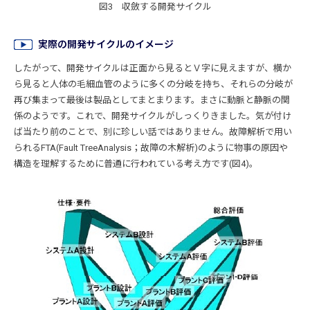
図3 収斂する開発サイクル
実際の開発サイクルのイメージ
したがって、開発サイクルは正面から見るとＶ字に見えますが、横か
ら見ると人体の毛細血管のように多くの分岐を持ち、それらの分岐が
再び集まって最後は製品としてまとまります。まさに動脈と静脈の関
係のようです。これで、開発サイクルがしっくりきました。気が付け
ば当たり前のことで、別に珍しい話ではありません。故障解析で用い
られるFTA(Fault TreeAnalysis；故障の木解析)のように物事の原因や
構造を理解するために普通に行われている考え方です(図4)。