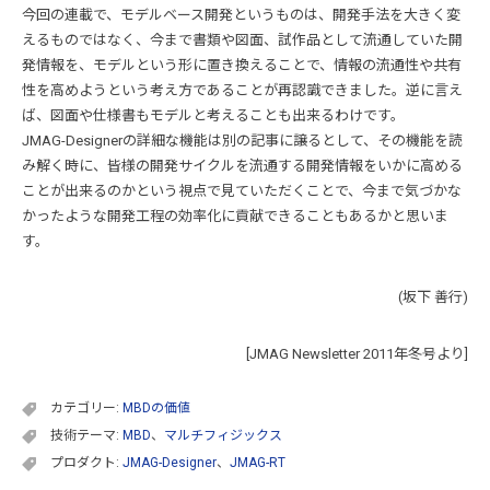
今回の連載で、モデルベース開発というものは、開発手法を大きく変
えるものではなく、今まで書類や図面、試作品として流通していた開
発情報を、モデルという形に置き換えることで、情報の流通性や共有
性を高めようという考え方であることが再認識できました。逆に言え
ば、図面や仕様書もモデルと考えることも出来るわけです。
JMAG-Designerの詳細な機能は別の記事に譲るとして、その機能を読
み解く時に、皆様の開発サイクルを流通する開発情報をいかに高める
ことが出来るのかという視点で見ていただくことで、今まで気づかな
かったような開発工程の効率化に貢献できることもあるかと思いま
す。
(坂下 善行)
[JMAG Newsletter 2011年冬号より]
カテゴリー:
MBDの価値
技術テーマ:
MBD
、
マルチフィジックス
プロダクト:
JMAG-Designer
、
JMAG-RT