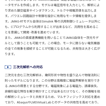
ータモデルを作成します。モデルは電圧信号を入力として、解析によ
り求めた鎖交磁束やインダクタンス、トルクや相電流値を出力しま
す。パワエレ回路設計や制御を設計に有用なモータ情報を提供しま
す。JMAG-RTモデル自体はSimulink 等の汎用制御シミュレータ以外に
も、Cプログラムから利用することが出来るなど、汎用性を高めるこ
とを意識して開発･改善を進めています。
また、JMAGの直接連携機能を用いることでJMAG自体を一次元モデ
ルとして扱うことも可能です。この場合、モータに限らない電気機器
の全ての現象を接続することが可能となるため、共有性は大きく広が
ります。
三次元解析への対応
二次元を含む三次元解析は、幾何形状や物性を盛り込んで物理法則に
則ったモデルになります。この分野は高精度に電磁界解析を実行でき
る JMAGの得意とする分野です。電磁現象による電磁力、誘導損失、
非線形磁化特性を解き明かすことが出来るだけでなく、その情報を他
の解析シミュレータと共有するため、マルチフィジックス対応を進め
ており、AbaqusやLMSVirtual.Labとのデータの共有性を高めており、