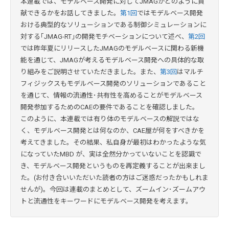
本連載では、モデルベース開発に対してJMAGがどのように貢
献できるかをお話してきました。
第1回
ではモデルベース開発
おける典型的なソリューションである制御シミュレーションに
対する｢JMAG-RT｣の開発モチベーションについて述べ、
第2回
では昨年夏にリリースしたJMAGのモデルベースに関わる新機
能を通じて、JMAGが考えるモデルベース開発への具体的な取
り組みをご説明させていただきました。また、
第3回
はマルチ
フィジックスもモデルベース開発のソリューションであること
を通じて、情報の流通性･共有性を高めることがモデルベース
開発参加するためのCAEの要件であることを確認しました。
このように、本連載では有り体のモデルベースの解説ではな
く、モデルベース開発とは何なのか、CAE屋が何をすべきかを
考えてきました。その結果、私自身が最初はわかったような気
になっていたMBD が、実は全然分かっていないことを認識で
き、モデルベース開発というものを再定義することが出来まし
た。(お付き合いいただいた読者の方はご迷惑だったかもしれま
せんが)。今回は連載のまとめとして、ズームイン･ズームアウ
トと流通性をキーワードにモデルベース開発を考えます。