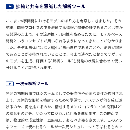
拡縮と共有を意識した解析ツール
ここまでV字開発におけるモデルのあり方を考察してきました。その
結果、開発プロセスの中を流通する情報が開発の肝であることは昔か
ら普遍のままで、その流通性・汎用性を高めるために、モデルベース
開発というコンセプトが用いられるようになってきたことが分かりま
した。モデル自体には拡大縮小が自由自在であることや、流通が容易
であることが期待されていることは、今まで述べたとおりですが、そ
のモデルを生成、評価する”解析ツール”も開発の状況に合わせて使い
分けることが期待されます。
一次元解析ツール
開発の初期段階ではシステムとしての妥当性や必要な要件が検討され
ます。具体的な形状を検討するための準備で、システムが何を成し遂
げるのか、何を捨てるのか、構成するメンバー(プラント)の役割はど
の様なものか等、いたってロジカルに判断を進めます。この時点で
は、物理的な成立性は一旦無視し、あるべき姿を定めます。このよう
なフェーズで使われるツールが一次元シミュレータと呼ばれるもので