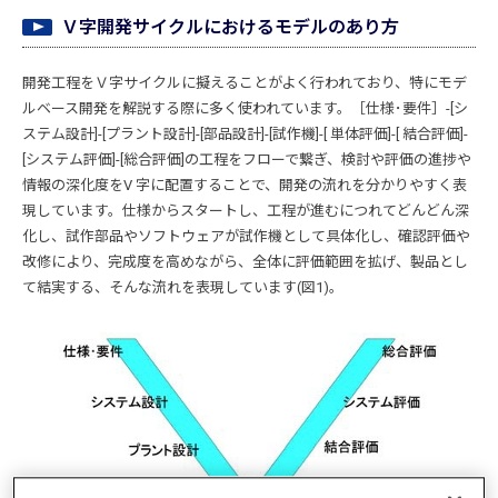
Ｖ字開発サイクルにおけるモデルのあり方
開発工程をＶ字サイクルに擬えることがよく行われており、特にモデ
ルベース開発を解説する際に多く使われています。［仕様･要件］-[シ
ステム設計]-[プラント設計]-[部品設計]-[試作機]-[ 単体評価]-[ 結合評価]-
[システム評価]-[総合評価]の工程をフローで繋ぎ、検討や評価の進捗や
情報の深化度をV 字に配置することで、開発の流れを分かりやすく表
現しています。仕様からスタートし、工程が進むにつれてどんどん深
化し、試作部品やソフトウェアが試作機として具体化し、確認評価や
改修により、完成度を高めながら、全体に評価範囲を拡げ、製品とし
て結実する、そんな流れを表現しています(図1)。