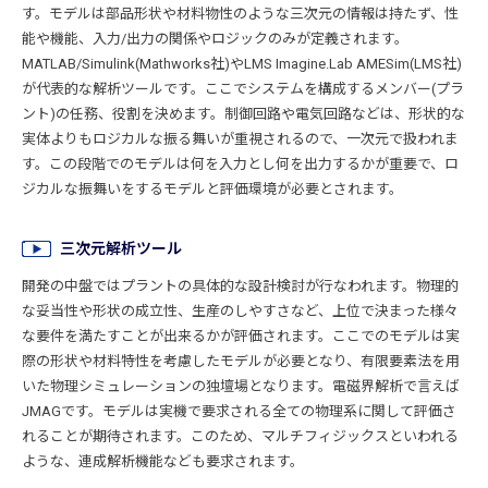
す。モデルは部品形状や材料物性のような三次元の情報は持たず、性
能や機能、入力/出力の関係やロジックのみが定義されます。
MATLAB/Simulink(Mathworks社)やLMS Imagine.Lab AMESim(LMS社)
が代表的な解析ツールです。ここでシステムを構成するメンバー(プラ
ント)の任務、役割を決めます。制御回路や電気回路などは、形状的な
実体よりもロジカルな振る舞いが重視されるので、一次元で扱われま
す。この段階でのモデルは何を入力とし何を出力するかが重要で、ロ
ジカルな振舞いをするモデルと評価環境が必要とされます。
三次元解析ツール
開発の中盤ではプラントの具体的な設計検討が行なわれます。物理的
な妥当性や形状の成立性、生産のしやすさなど、上位で決まった様々
な要件を満たすことが出来るかが評価されます。ここでのモデルは実
際の形状や材料特性を考慮したモデルが必要となり、有限要素法を用
いた物理シミュレーションの独壇場となります。電磁界解析で言えば
JMAGです。モデルは実機で要求される全ての物理系に関して評価さ
れることが期待されます。このため、マルチフィジックスといわれる
ような、連成解析機能なども要求されます。