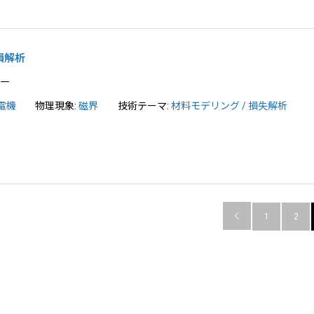
損解析
良一
電機
物理現象:
磁界
技術テーマ:
材料モデリング / 損失解析

1
2