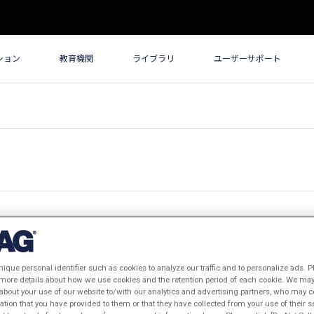
ション
教育機関
ライブラリ
ユーザーサポート
古い順
閲覧数順
nique personal identifier such as cookies to analyze our traffic and to personalize ads. P
 more details about how we use cookies and the retention period of each cookie. We may 
about your use of our website to/with our analytics and advertising partners, who may c
ation that you have provided to them or that they have collected from your use of their s