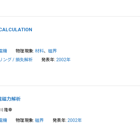
 CALCULATION
電機
物理現象:
材料
、
磁界
ング / 損失解析
発表年:
2002年
電磁力解析
川 隆幸
電機
物理現象:
磁界
発表年:
2002年