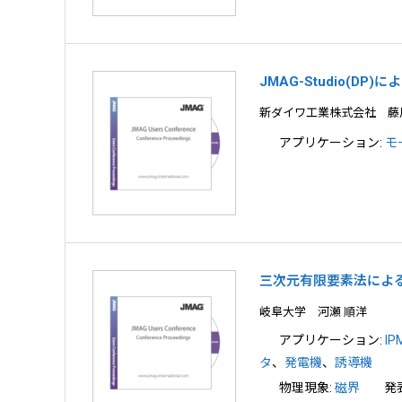
JMAG-Studio(D
新ダイワ工業株式会社 藤
アプリケーション:
モ
三次元有限要素法によ
岐阜大学 河瀬 順洋
アプリケーション:
I
タ
、
発電機
、
誘導機
物理現象:
磁界
発