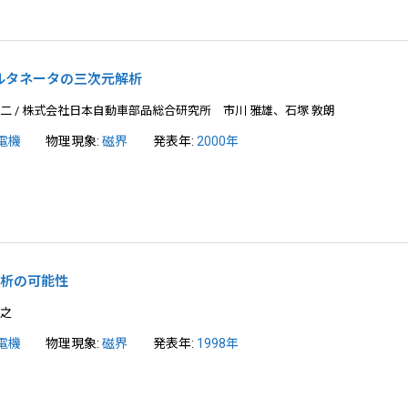
ルタネータの三次元解析
二 / 株式会社日本自動車部品総合研究所 市川 雅雄、石塚 敦朗
電機
物理現象:
磁界
発表年:
2000年
解析の可能性
晴之
電機
物理現象:
磁界
発表年:
1998年