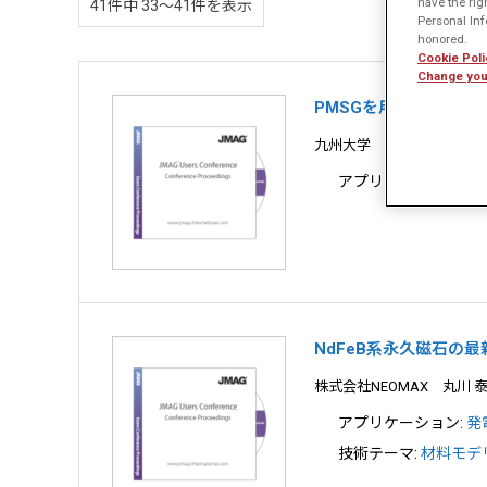
have the rig
41件中 33〜41件を表示
Personal Info
honored.
Cookie Poli
Change you
PMSGを用いた小型風
九州大学 袈裟丸 勝己
アプリケーション:
発
NdFeB系永久磁石の
株式会社NEOMAX 丸川 
アプリケーション:
発
技術テーマ:
材料モデリ