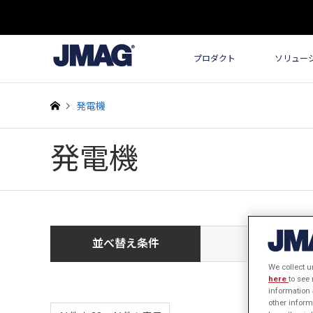
プロダクト
ソリュー
発電機
発電機
並べ替え条件
新しい順
We collect u
here
to see
information 
other inform