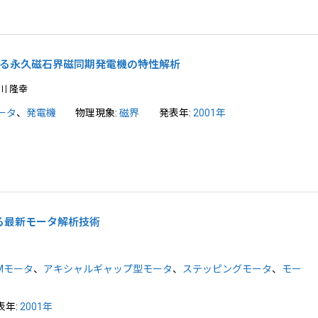
P)による永久磁石界磁同期発電機の特性解析
川 隆幸
ータ
、
発電機
物理現象:
磁界
発表年:
2001年
る最新モータ解析技術
PMモータ
、
アキシャルギャップ型モータ
、
ステッピングモータ
、
モー
表年:
2001年