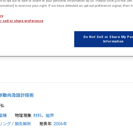
ht to opt out of sale or share of your personal information by us. Please click [Do Not Sel

1
2
rmation] to exercise your right. If we have detected an opt-out preference signal, then it 
cy
r sell or share preference
力発電システムのシミュレーション
Do Not Sell or Share My Pe
Information
電機
物理現象:
磁界
発表年:
2009年
最新動向及設計技術
泰弘
電機
物理現象:
材料
、
磁界
ング / 損失解析
発表年:
2006年