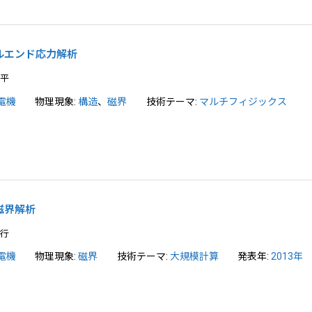
ルエンド応力解析
洪平
電機
物理現象:
構造
、
磁界
技術テーマ:
マルチフィジックス
磁界解析
敏行
電機
物理現象:
磁界
技術テーマ:
大規模計算
発表年:
2013年