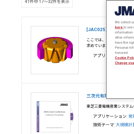
41件中 17〜32件を表示
We collect u
here
to see
[JAC025] クロー
information 
other inform
ここでは、ロータコアの渦電
have the rig
求めています。
Personal Info
honored.
アプリケーション:
発
Cookie Poli
Change you
三次元有限要素法によ
東芝三菱電機産業システム
アプリケーション:
発
技術テーマ:
大規模計