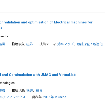
n validation and optimisation of Electrical machines for
ns
vendra
電機
物理現象:
磁界
技術テーマ:
効率マップ
、
設計探査 / 最適化
 and Co-simulation with JMAG and Virtual.lab
echnologies
電機
物理現象:
構造
、
磁界
ルチフィジックス
発表年:
2015年 in China