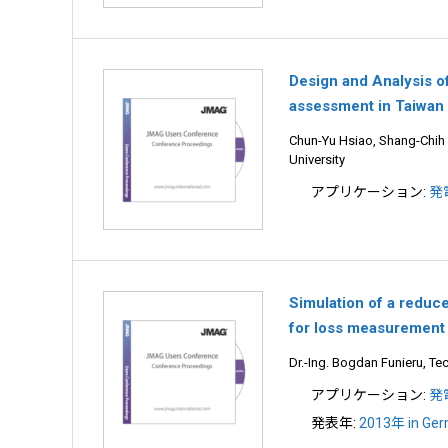
Design and Analysis o
assessment in Taiwan
Chun-Yu Hsiao, Shang-Chih L
University
アプリケーション:
発
Simulation of a reduc
for loss measurement
Dr.-Ing. Bogdan Funieru, Te
アプリケーション:
発
発表年:
2013年 in Ge