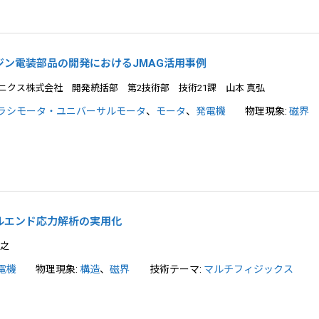
ジン電装部品の開発におけるJMAG活用事例
ニクス株式会社 開発統括部 第2技術部 技術21課 山本 真弘
ラシモータ・ユニバーサルモータ
、
モータ
、
発電機
物理現象:
磁界
ルエンド応力解析の実用化
貴之
電機
物理現象:
構造
、
磁界
技術テーマ:
マルチフィジックス