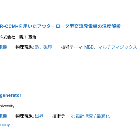
とSTAR-CCM+を用いたアウターロータ型交流発電機の温度解析
株式会社 新川 寛治
電機
物理現象:
熱
、
磁界
技術テーマ:
MBD
、
マルチフィジックス
l generator
iversity
電機
物理現象:
磁界
技術テーマ:
設計探査 / 最適化
rmany