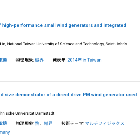
f high-performance small wind generators and integrated
in, National Taiwan University of Science and Technology, Saint John's
電機
物理現象:
磁界
発表年:
2014年 in Taiwan
ed size demonstrator of a direct drive PM wind generator used
chnische Universitat Darmstadt
電機
物理現象:
熱
、
磁界
技術テーマ:
マルチフィジックス
rmany