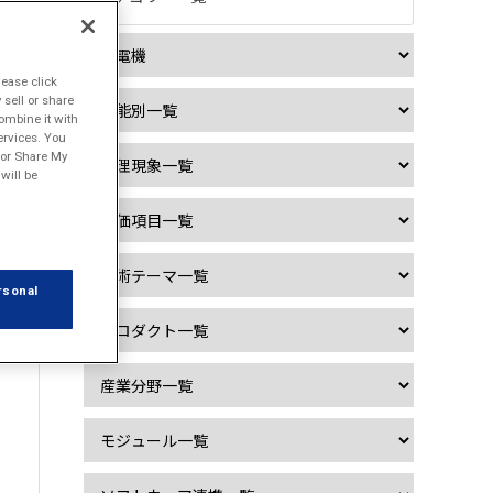

lease click
sell or share
ombine it with
ervices. You
l or Share My
will be
rsonal