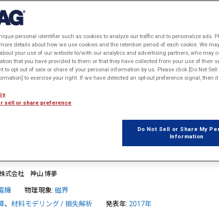

1
2
3
nique personal identifier such as cookies to analyze our traffic and to personalize ads. P
 more details about how we use cookies and the retention period of each cookie. We may 
ポール型オルタネータの発電量解析
about your use of our website to/with our analytics and advertising partners, who may c
ation that you have provided to them or that they have collected from your use of their s
流を考慮した1500(rpm)時におけるクローポール型オルタネータの発電量を
ht to opt out of sale or share of your personal information by us. Please click [Do Not Sel
rmation] to exercise your right. If we have detected an opt-out preference signal, then it 
電機
物理現象:
磁界
cy
r sell or share preference
Do Not Sell or Share My Pe
Information
る4極空冷タービン発電機の損失分布の検討
株式会社 神山 博夢
電機
物理現象:
磁界
算
、
材料モデリング / 損失解析
発表年:
2017年