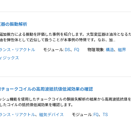
変圧器の振動解析
磁加振力による振動を評価した事例を紹介します。大型変圧器は油冷となる
油を弾性体として近似して扱うことが本事例の特徴です。なお、加…
ランス・リアクトル
モジュール:
DS
、
FQ
物理現象:
構造
、
磁界
ィジックス
めっき線チョークコイルの高周波抵抗値低減効果の確認
メッシュ機能を使用したチョークコイルの銅損失解析の結果から高周波抵抗値
したコイルの抵抗値低減効果を確認します。
ランス・リアクトル
、
磁気デバイス
モジュール:
FQ
、
TS