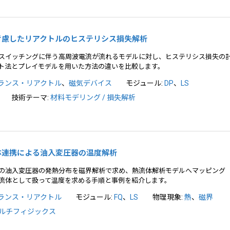
畳を考慮したリアクトルのヒステリシス損失解析
スイッチングに伴う高周波電流が流れるモデルに対し、ヒステリシス損失の
ト法とプレイモデルを用いた方法の違いを比較します。
ランス・リアクトル
、
磁気デバイス
モジュール:
DP
、
LS
技術テーマ:
材料モデリング / 損失解析
熱流体連携による油入変圧器の温度解析
の油入変圧器の発熱分布を磁界解析で求め、熱流体解析モデルへマッピング
流体として扱って温度を求める手順と事例を紹介します。
ランス・リアクトル
モジュール:
FQ
、
LS
物理現象:
熱
、
磁界
ルチフィジックス