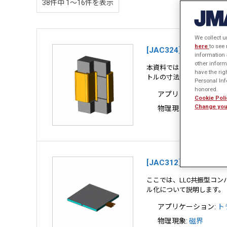
38件中 1〜16件を表示
We collect u
here
to see
[JAC324] DCリア
information 
other inform
本資料では、最大温度と体
have the rig
トルの寸法やコイル巻数と
Personal Info
honored.
アプリケーション:
ト
Cookie Poli
Change you
物理現象:
熱
、
磁界
[JAC312] LLC
ここでは、LLC共振型コ
ル化について説明します。
アプリケーション:
ト
物理現象:
磁界