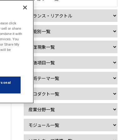

lease click
sell or share
ombine it with
ervices. You
ク
l or Share My
will be
rsonal