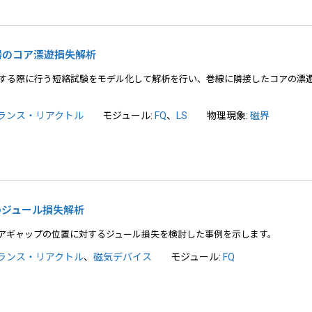
変圧器のコア漂遊損失解析
する際に行う短絡試験をモデル化して解析を行い、巻線に隣接したコアの漂
ランス・リアクトル
モジュール:
FQ
、
LS
物理現象:
磁界
ルのジュール損失解析
アギャップの位置に対するジュール損失を検討した事例を示します。
ランス・リアクトル
、
磁気デバイス
モジュール:
FQ