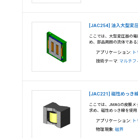
[JAC254] 油入大型
ここでは、大型変圧器の電
め、部品周囲の流体である
アプリケーション:
ト
技術テーマ:
マルチフ
[JAC221] 磁性
ここでは、JMAGの皮膜
求め、磁性めっき線を使用
アプリケーション:
ト
物理現象:
磁界