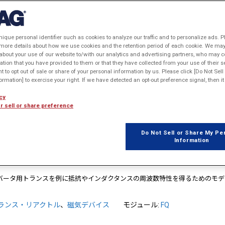
1
2
3
nique personal identifier such as cookies to analyze our traffic and to personalize ads. P
 more details about how we use cookies and the retention period of each cookie. We may 
クトルの鉄心材料の最適化
about your use of our website to/with our analytics and advertising partners, who may c
ation that you have provided to them or that they have collected from your use of their s
積の最小化を目的関数として、電流リップルの上限制約を満たしつつ、リア
ht to opt out of sale or share of your personal information by us. Please click [Do Not Sel
同時に鉄心材料を最適化した事例を紹介します。
rmation] to exercise your right. If we have detected an opt-out preference signal, then it 
ランス・リアクトル
モジュール:
HT
、
LS
、
TR
cy
r sell or share preference
技術テーマ:
マルチフィジックス
、
設計探査 / 最適化
Do Not Sell or Share My Pe
Information
共振型コンバータ用トランスのインピーダンス解析
ンバータ用トランスを例に抵抗やインダクタンスの周波数特性を得るためのモデ
ランス・リアクトル
、
磁気デバイス
モジュール:
FQ