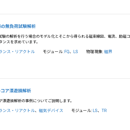
変圧器の無負荷試験解析
荷試験の解析を行う場合のモデル化とそこから得られる磁束線図、電流、励磁
タンスを求めています。
ランス・リアクトル
モジュール:
FQ
、
LS
物理現象:
磁界
ルのコア漂遊損解析
ア漂遊損解析の事例についてご説明します。
ランス・リアクトル
、
磁気デバイス
モジュール:
LS
、
TR