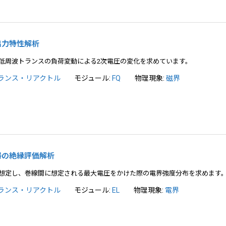
の出力特性解析
低周波トランスの負荷変動による2次電圧の変化を求めています。
ランス・リアクトル
モジュール:
FQ
物理現象:
磁界
圧器の絶縁評価解析
想定し、巻線間に想定される最大電圧をかけた際の電界強度分布を求めます
ランス・リアクトル
モジュール:
EL
物理現象:
電界