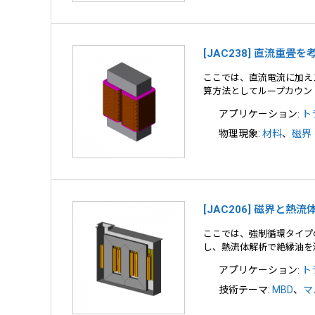
[JAC238] 直流重
ここでは、直流電流に加え
算方法としてループカウン
アプリケーション:
ト
物理現象:
材料
、
磁界
[JAC206] 磁界と
ここでは、強制循環タイプ
し、熱流体解析で絶縁油を
アプリケーション:
ト
技術テーマ:
MBD
、
マ