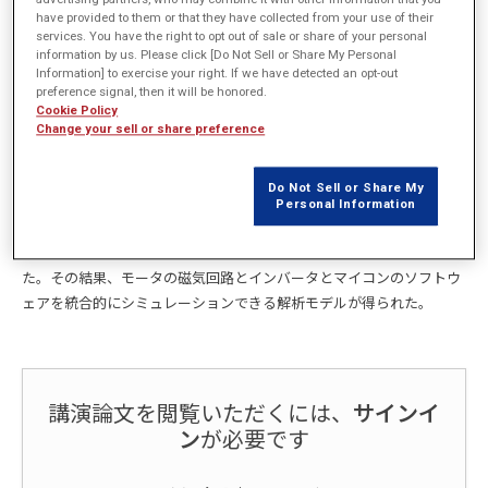
have provided to them or that they have collected from your use of their
services. You have the right to opt out of sale or share of your personal
概要
information by us. Please click [Do Not Sell or Share My Personal
Information] to exercise your right. If we have detected an opt-out
preference signal, then it will be honored.
近年、エアコン、洗濯機に代表される家電機器では高効率化、或いは
Cookie Policy
低振動・低騒音化等の性能向上に関する技術開発が進められている。
Change your sell or share preference
その中で省エネや静音化のキー技術であるモータ開発に、マイコン・
インバータ・モータをモデル化しシミュレーションを活用する試みが
Do Not Sell or Share My
始まっている。そこで、IPM (Interior Permanent Magnet) モータをモチ
Personal Information
ーフとして、MATLAB とJMAG-RT を連成解析させたシミュレーション
を実施し、実機と同様に電流位相の変化により電流が歪む結果を得
た。その結果、モータの磁気回路とインバータとマイコンのソフトウ
ェアを統合的にシミュレーションできる解析モデルが得られた。
講演論文を閲覧いただくには、
サインイ
ン
が必要です