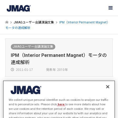
JMAGユーザー会講演論文集
IPM（Interior Permanent Magnet）
モータの連成解析
JMAGユーザー会講演論文集
IPM（Interior Permanent Magnet）モータの
連成解析
2011-01-17
発表年: 2010年
株式会社東芝 生産技術センター 制御技術研究センタ
We collect unique personal identifier such as cookies to analyze our traffic
ー
and to personalize ads. Please click
here
to see more details about how
we use cookies and the retention period of each cookie. We may sell or
鈴木 信行
share information about your use of our website to/with our analytics and
advertising partners, who may combine it with other information that you