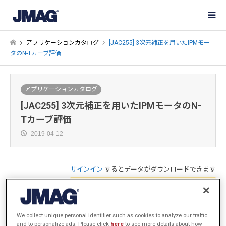
アプリケーションカタログ
[JAC255] 3次元補正を用いたIPMモー
タのN-Tカーブ評価
アプリケーションカタログ
[JAC255] 3次元補正を用いたIPMモータのN-
Tカーブ評価
2019-04-12
サインイン
するとデータがダウンロードできます
アプリケーションノート・モデルデータ
概要
We collect unique personal identifier such as cookies to analyze our traffic
and to personalize ads. Please click
here
to see more details about how