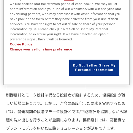
we use cookies and the retention period of each cookie. We may sell or
share information about your use of our website to/with our analytics and
advertising partners, who may combine it with other information that you
have provided to them or that they have collected from your use of their
services. You have the right to opt out of sale or share of your personal
information by us. Please click [Do Not Sell or Share My Personal
Information] to exercise your right. If we have detected an opt-out
preference signal, then it will be honored.
Cookie Policy
Change your sell or share preference
Do Not Sell or Share My
Personal Information
制御設計とモータ設計は異なる設計者が設計するため、協調設計が難
しい状態にあります。しかし、昨今の高度化した要求を実現するため
には、開発初期の段階でモータ設計と制御/回路設計を協調しながら課
題の洗い出しを行うことが重要になります。協調設計では、高精度な
プラントモデルを用いた回路シミュレーションが活用できます。