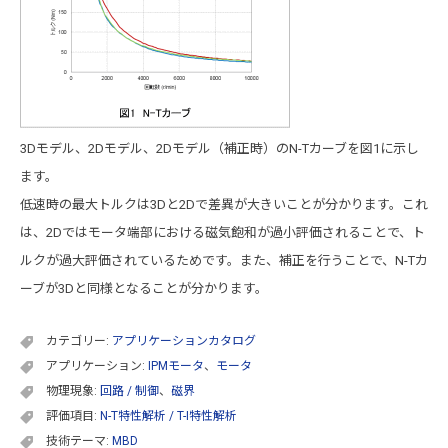
3Dモデル、2Dモデル、2Dモデル（補正時）のN-Tカーブを図1に示し
ます。
低速時の最大トルクは3Dと2Dで差異が大きいことが分かります。これ
は、2Dではモータ端部における磁気飽和が過小評価されることで、ト
ルクが過大評価されているためです。また、補正を行うことで、N-Tカ
ーブが3Dと同様となることが分かります。
カテゴリー:
アプリケーションカタログ
アプリケーション:
IPMモータ
、
モータ
物理現象:
回路 / 制御
、
磁界
評価項目:
N-T特性解析 / T-I特性解析
技術テーマ:
MBD