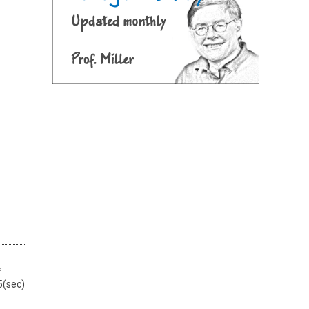
。
ec)