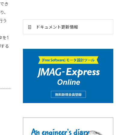
ができ
り、
行う
ドキュメント更新情報
タを1
御する