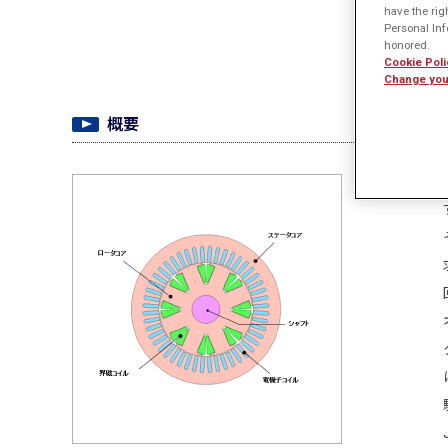
have the rig
Personal Info
honored.
Cookie Poli
Change you
概要