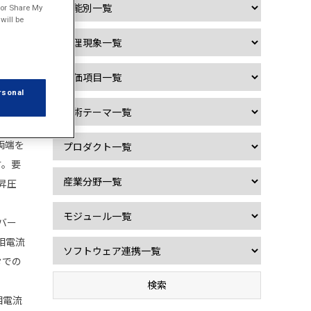
l or Share My
will be
きます
ータ
rsonal
りま
両端を
す。要
昇圧
バー
相電流
タでの
相電流