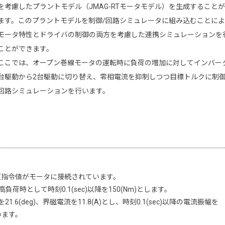
を考慮したプラントモデル（JMAG-RTモータモデル）を生成すること
ます。このプラントモデルを制御/回路シミュレータに組み込むことによ
モータ特性とドライバの制御の両方を考慮した連携シミュレーションを
ことができます。
ここでは、オープン巻線モータの運転時に負荷の増加に対してインバー
台駆動から2台駆動に切り替え、零相電流を抑制しつつ目標トルクに制
回路シミュレーションを行います。
。
圧指令値がモータに接続されています。
高負荷時として時刻0.1(sec)以降を150(Nm)とします。
21.6(deg)、界磁電流を11.8(A)とし、時刻0.1(sec)以降の電流振幅を
ています。