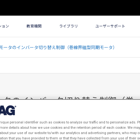
ション
教育機関
ライブラリ
ユーザーサポート
プン巻線モータのインバータ切り替え制御（巻線界磁型同期モータ）
線モータのインバータ切り替え制御（巻
nique personal identifier such as cookies to analyze our traffic and to personalize ads. P
 more details about how we use cookies and the retention period of each cookie. We may 
about your use of our website to/with our analytics and advertising partners, who may c
ation that you have provided to them or that they have collected from your use of their s