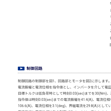
制御回路
制御回路の制御部を図1、回路部とモータを図2に示します
電流振幅と電流位相を指令値とし、インバータを介して電
目標トルクは低負荷時として時刻0.03(sec)までを30(Nm)、
指令値は時刻0.03(sec)までの電流振幅を41.4(A)、電流位相を
106.6(A)、電流位相を3.1(deg)、界磁電流を29.8(A)とし