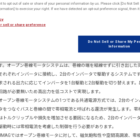
ht to opt out of sale or share of your personal information by us. Please click [Do Not Sel
rmation] to exercise your right. If we have detected an opt-out preference signal, then it 
サインイン
するとデータがダウンロードで
アプリケーションノート・モデルデ
cy
r sell or share preference
Do Not Sell or Share My Pe
Information
モータの高出力化方法の1つとして、オープン巻線モータシステムがあ
す。オープン巻線モータシステムは、巻線の端を結線せずに引き出した
それぞれインバータに接続し、2台のインバータで駆動するシステムで
求される出力に応じてインバータを1台駆動と2台駆動を切り替えます。
回路が必要無いため高出力を低コストで実現します。
オープン巻線モータシステムの1つである共通電源方式では、2台のイン
タをつなぐバスと巻線の間で零相電流と呼ばれる還流が発生します。零
はトルクリップルや損失を増加させる要因になるため、2台のインバー
駆動時には零相電流を考慮した制御を行う必要があります。
JMAGではオープン巻線モータに対して、磁気飽和性や空間高調波、零