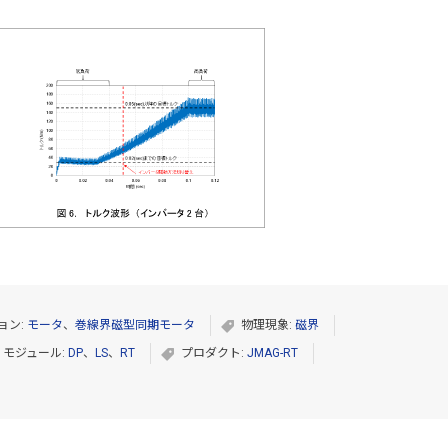
ョン:
モータ
、
巻線界磁型同期モータ
物理現象:
磁界
モジュール:
DP
、
LS
、
RT
プロダクト:
JMAG-RT