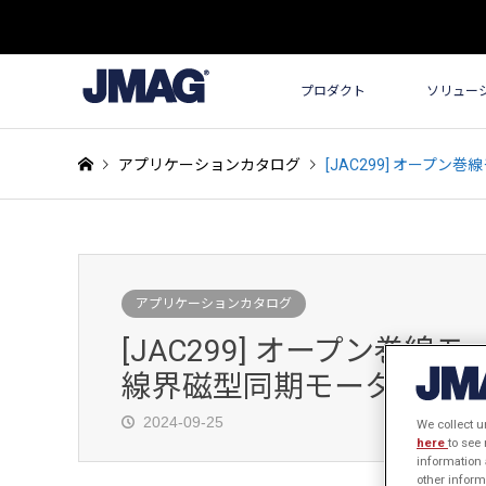
プロダクト
ソリュー
アプリケーションカタログ
[JAC299] オー
アプリケーションカタログ
[JAC299] オープン巻
線界磁型同期モータ）
2024-09-25
We collect u
here
to see
information 
other inform