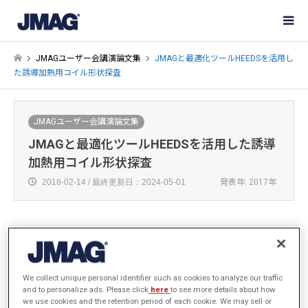
JMAGユーザー会講演論文集
JMAGと最適化ツールHEEDSを活用し
た誘導加熱用コイル形状探査
JMAGユーザー会講演論文集
JMAGと最適化ツールHEEDSを活用した誘導
加熱用コイル形状探査
2018-02-14 / 最終更新日：2024-05-01
発表年: 2017年
株式会社エィ・ダブリュ・エンジニアリング
第1CAE技術部
We collect unique personal identifier such as cookies to analyze our traffic
松村 俊明
and to personalize ads. Please click
here
to see more details about how
we use cookies and the retention period of each cookie. We may sell or