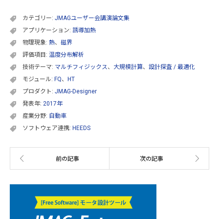
カテゴリー:
JMAGユーザー会講演論文集
アプリケーション:
誘導加熱
物理現象:
熱
、
磁界
評価項目:
温度分布解析
技術テーマ:
マルチフィジックス
、
大規模計算
、
設計探査 / 最適化
モジュール:
FQ
、
HT
プロダクト:
JMAG-Designer
発表年:
2017年
産業分野:
自動車
ソフトウェア連携:
HEEDS