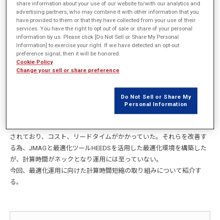
share information about your use of our website to/with our analytics and
advertising partners, who may combine it with other information that you
have provided to them or that they have collected from your use of their
概要
services. You have the right to opt out of sale or share of your personal
information by us. Please click [Do Not Sell or Share My Personal
Information] to exercise your right. If we have detected an opt-out
自動車の高性能化・燃費向上に向けて、自動変速機は高強度・軽量化
preference signal, then it will be honored.
が求められており、それらを達成する上で熱処理による高強度化は不
Cookie Policy
可欠である。
Change your sell or share preference
熱処理工法の一つである高周波焼入れは、加熱コイルを用いて電磁誘
導加熱によりワークの焼入れ必要範囲を加熱し、急冷することで焼入
Do Not Sell or Share My
れる方法である。
Personal Information
電磁誘導加熱において、コイル形状・加工条件はワーク温度分布を決
定する重要な因子であるが、従来、実機トライ＆エラーによって検討
されており、コスト、リードタイムがかかっていた。それらを改善す
る為、JMAGと最適化ツールHEEDSを活用した最適化環境を構築した
が、計算時間がネックとなり運用には至っていない。
今回、最適化運用に向けた計算時間短縮の取り組みについて紹介す
る。