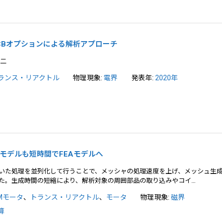
CBオプションによる解析アプローチ
悠二
ランス・リアクトル
物理現象:
電界
発表年:
2020年
3次元モデルも短時間でFEAモデルへ
いた処理を並列化して行うことで、メッシャの処理速度を上げ、メッシュ生
た。生成時間の短縮により、解析対象の周囲部品の取り込みやコイ…
PMモータ
、
トランス・リアクトル
、
モータ
物理現象:
磁界
算