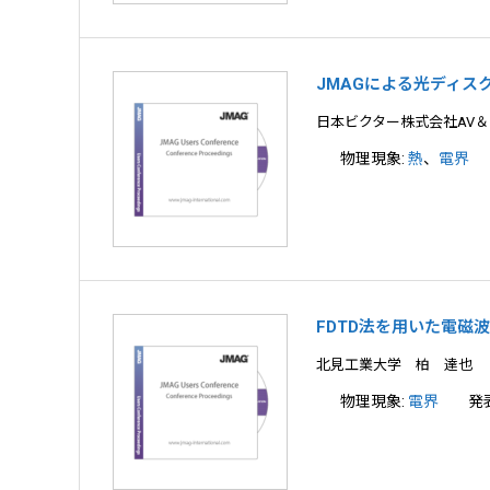
JMAGによる光ディス
日本ビクター株式会社AV
物理現象:
熱
、
電界
FDTD法を用いた電磁
北見工業大学 柏 達也
物理現象:
電界
発