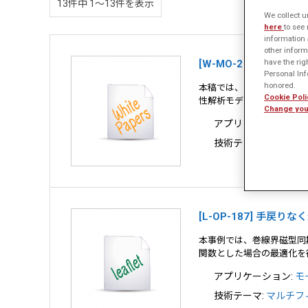
13件中 1〜13件を表示
We collect u
here
to see
information 
other inform
have the rig
[W-MO-212] イ
Personal Info
honored.
本稿では、変位電流を考慮し
Cookie Poli
性解析モデリングについて
Change you
アプリケーション:
ト
技術テーマ:
材料モデリ
[L-OP-187] 手
本事例では、巻線界磁型同期
関数とした場合の最適化を
アプリケーション:
モ
技術テーマ:
マルチフ