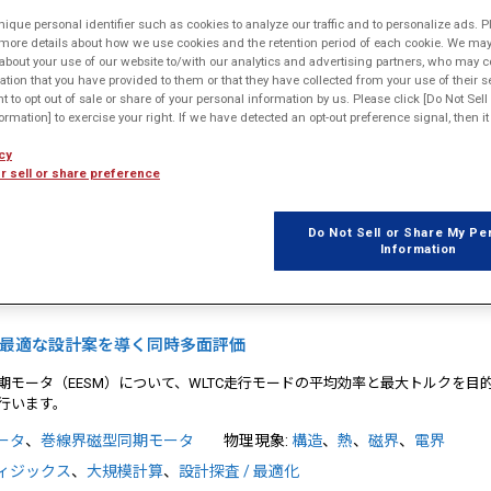
nique personal identifier such as cookies to analyze our traffic and to personalize ads. P
 more details about how we use cookies and the retention period of each cookie. We may 
about your use of our website to/with our analytics and advertising partners, who may c
ation that you have provided to them or that they have collected from your use of their s
ht to opt out of sale or share of your personal information by us. Please click [Do Not Sel
ンダクタの広帯域シミュレーション手法
rmation] to exercise your right. If we have detected an opt-out preference signal, then it 
た電磁界有限要素解析（Full-Wave FEA）を用いた広帯域インピーダンス特
cy
説明する。また、これにより得られるチョッパインダクタのインピー…
r sell or share preference
ランス・リアクトル
、
磁気デバイス
物理現象:
材料
、
磁界
、
電界
ング / 損失解析
Do Not Sell or Share My Pe
Information
戻りなく最適な設計案を導く同時多面評価
モータ（EESM）について、WLTC走行モードの平均効率と最大トルクを目
行います。
ータ
、
巻線界磁型同期モータ
物理現象:
構造
、
熱
、
磁界
、
電界
ィジックス
、
大規模計算
、
設計探査 / 最適化