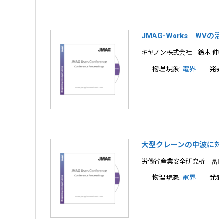
JMAG-Works W
キヤノン株式会社 鈴木 伸
物理現象:
電界
発
大型クレーンの中波に
労働省産業安全研究所 冨
物理現象:
電界
発