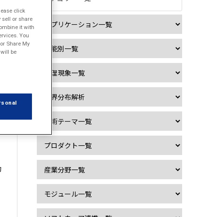
lease click
sell or share
ombine it with
ervices. You
l or Share My
will be
rsonal
的