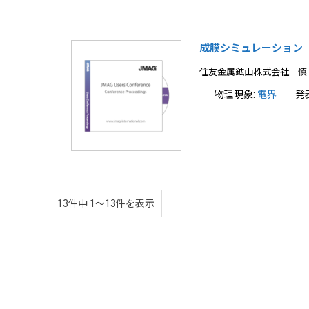
成膜シミュレーション
住友金属鉱山株式会社 慎
物理現象:
電界
発
13件中 1〜13件を表示