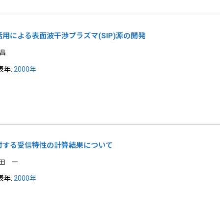
Vの活用による表面波干渉プラズマ(SIP)源の開発
昌
表年:
2000年
対する受信特性の計算結果について
田 一
表年:
2000年