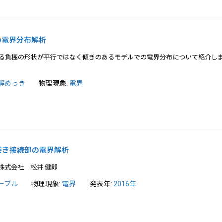
きの電界分布解析
る負極の形状が平行ではなく傾きのあるモデルでの電界分布について紹介し
解めっき
物理現象:
電界
巻き接続部の電界解析
株式会社 松井 健郎
ーブル
物理現象:
電界
発表年:
2016年