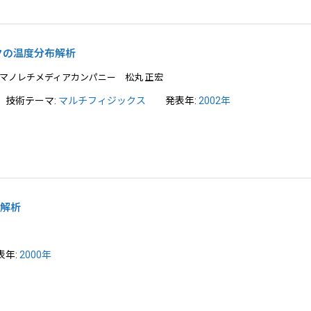
クの温度分布解析
＆マノレチメディアカンパニー 松丸 正宏
技術テーマ:
マルチフィジックス
発表年:
2002年
波解析
表年:
2000年