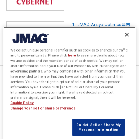
1 : JMAG-Ansys-Optimus電磁
界-構造解析の実現 2 : AIと
PIDOとの統合 – 高速なノンパ
ラメトリック形状最適化 –
We collect unique personal identifier such as cookies to analyze our traffic
and to personalize ads. Please click
here
to see more details about how
we use cookies and the retention period of each cookie. We may sell or
share information about your use of our website to/with our analytics and
advertising partners, who may combine it with other information that you
深層生成モデルを活用した磁石
have provided to them or that they have collected from your use of their
同期モータの自動設計システム
services. You have the right to opt out of sale or share of your personal
information by us. Please click [Do Not Sell or Share My Personal
Information] to exercise your right. If we have detected an opt-out
preference signal, then it will be honored.
Cookie Policy
Change your sell or share preference
長岡技術科学大学 工学部 電
Do Not Sell or Share My
気電子情報工学専攻 先進モー
Personal Information
タシステム研究室（日高研）