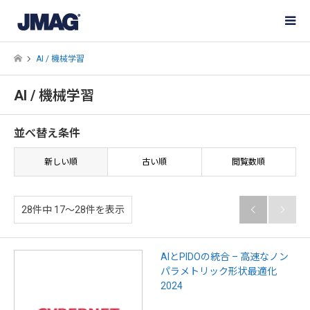
AI / 機械学習
AI / 機械学習
並べ替え条件
新しい順
古い順
閲覧数順
28件中 17〜28件を表示


AIとPIDOの統合 – 高速なノン
パラメトリック形状最適化
2024