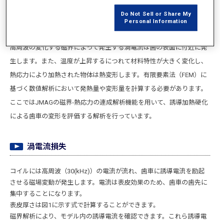
一方、歯車の表面を均一に加熱するためには、加熱コイルの形状、配
Do Not Sell or Share My
置、周波数およびサイズの調整方法など、いくつかの要素を検討する
Personal Information
必要があります。
高周波の変化する磁界によって発生する渦電流は歯の表面に付近に発
生します。また、温度が上昇するにつれて材料特性が大きく変化し、
熱応力により加熱された物体は熱変形します。有限要素法（FEM）に
基づく数値解析において発熱量や変形量を計算する必要があります。
ここではJMAGの磁界-熱応力の連成解析機能を用いて、誘導加熱硬化
による歯車の変形を評価する解析を行っています。
渦電流損失
コイルには高周波（30(kHz)）の電流が流れ、歯車に誘導電流を励起
させる磁場変動が発生します。電流は表皮効果のため、歯車の歯先に
集中することになります。
表皮厚さは図1に示す式で計算することができます。
磁界解析により、モデル内の誘導電流を確認できます。これら誘導電