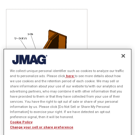
We collect unique personal identifier such as cookies to analyze our traffic
and to personalize ads. Please click
here
to see more details about how
we use cookies and the retention period of each cookie. We may sell or
share information about your use of our website to/with our analytics and
advertising partners, who may combine it with other information that you
have provided to them or that they have collected from your use of their
歯車は、歯の表面の耐摩耗性を確保するために表面を硬化するのが一
services. You have the right to opt out of sale or share of your personal
般的ですが、歯車の全体的な靭性を維持しつつ、表面を硬化する必要
information by us. Please click [Do Not Sell or Share My Personal
Information] to exercise your right. If we have detected an opt-out
があります。表面硬化法の一つである高周波誘導加熱の場合、高周波
preference signal, then it will be honored.
電源を用いて表面のみを急速加熱することで歯の表面のみを硬化させ
Cookie Policy
Change your sell or share preference
ることができます。