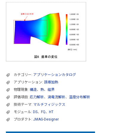
カテゴリー:
アプリケーションカタログ
アプリケーション:
誘導加熱
物理現象:
構造
、
熱
、
磁界
評価項目:
応力解析
、
渦電流解析
、
温度分布解析
技術テーマ:
マルチフィジックス
モジュール:
DS
、
FQ
、
HT
プロダクト:
JMAG-Designer