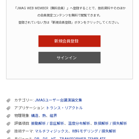
『JMAG WEB MEMBER（無料会員）』へ登録することで、技術資料やそのほか
の会員限定コンテンツを無料で閲覧できます。
登録されていない方は「新規会員登録」ボタンをクリックしてください。
新規会員登録
サインイン
カテゴリー:
JMAGユーザー会講演論文集
アプリケーション:
トランス・リアクトル
物理現象:
構造
、
熱
、
磁界
評価項目:
振動解析 / 音圧解析
、
温度分布解析
、
鉄損解析 / 損失解析
技術テーマ:
マルチフィジックス
、
材料モデリング / 損失解析
モジュール:
DP
、
DS
、
HT
、
TRANSFORMER_TEMPLATE