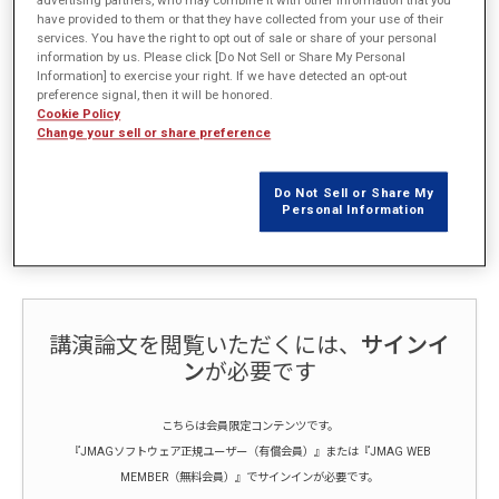
have provided to them or that they have collected from your use of their
概要
services. You have the right to opt out of sale or share of your personal
information by us. Please click [Do Not Sell or Share My Personal
Information] to exercise your right. If we have detected an opt-out
高周波トランス/リアクトルでは高周波がゆえに巻線に表皮効果・近
preference signal, then it will be honored.
接効果が生じ、損失などの物理量を局所的に正確にとらえる必要があ
Cookie Policy
ります。一方、そのためにモデル規模も大きくなりがちです。
Change your sell or share preference
本発表では高周波トランス/リアクトルに特徴的な問題に対してどう
JMAGを活用するかということをお話します。
Do Not Sell or Share My
素線形状のモデル化、材料モデリング、過渡解析の高速化、損失解
Personal Information
析、熱解析の話題を中心に取り上げます。
講演論文を閲覧いただくには、
サインイ
ン
が必要です
こちらは会員限定コンテンツです。
『JMAGソフトウェア正規ユーザー（有償会員）』または『JMAG WEB
MEMBER（無料会員）』でサインインが必要です。