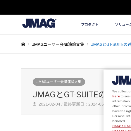
プロダクト
ソリュー
JMAGユーザー会講演論文集
JMAGとGT-SUIT
JMAGユーザー会講演論文集
We collect u
JMAGとGT-SUITEの連
here
to see
information 
2021-02-04 / 最終更新日：2024-05-01
発
other inform
have the rig
Personal Info
honored.
Cookie Poli
Change you