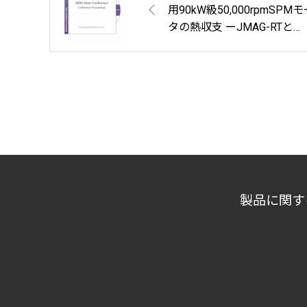
用90kW級50,000rpmSPM
タの熱収支 ーJMAG-RTと
AMESIMソフトウエアとの
携によるモデル化ー
製品に関す