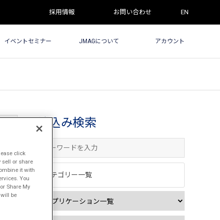
採用情報
お問い合わせ
EN
イベントセミナー
JMAGについて
アカウント
絞込み検索
lease click
sell or share
ombine it with
カテゴリー一覧
ervices. You
l or Share My
will be