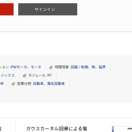
サインイン
ション:
IPMモータ
、
モータ
物理現象:
回路 / 制御
、
熱
、
磁界
ィジックス
モジュール:
RT
0年
産業分野:
自動車
、
電気自動車
給
ガウスカーネル回帰による電