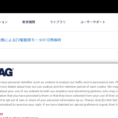
ション
教育機関
ライブラリ
ユーザーサポート
Eの連携によるEV駆動用モータの1D熱解析
nique personal identifier such as cookies to analyze our traffic and to personalize ads. P
携によるEV駆動用モータの1D熱解析
 more details about how we use cookies and the retention period of each cookie. We may 
about your use of our website to/with our analytics and advertising partners, who may c
表年: 2020年
ation that you have provided to them or that they have collected from your use of their s
ht to opt out of sale or share of your personal information by us. Please click [Do Not Sel
rmation] to exercise your right. If we have detected an opt-out preference signal, then it 
cy
r sell or share preference