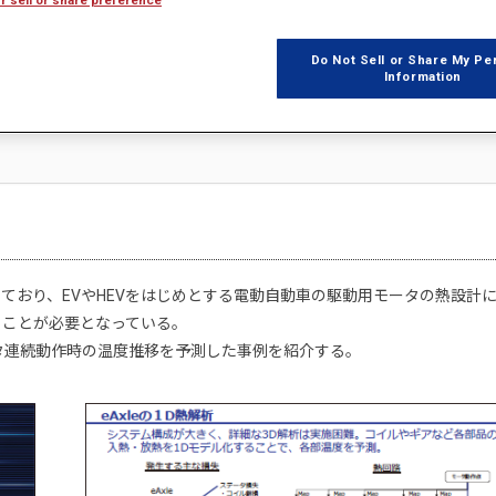
Do Not Sell or Share My Pe
Information
ており、EVやHEVをはじめとする電動自動車の駆動用モータの熱設計
ることが必要となっている。
、モータ連続動作時の温度推移を予測した事例を紹介する。