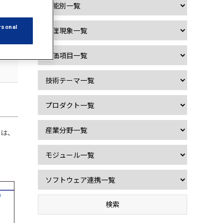
rsonal
には、