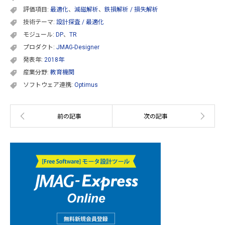
評価項目:
最適化
、
減磁解析
、
鉄損解析 / 損失解析
技術テーマ:
設計探査 / 最適化
モジュール:
DP
、
TR
プロダクト:
JMAG-Designer
発表年:
2018年
産業分野:
教育機関
ソフトウェア連携:
Optimus