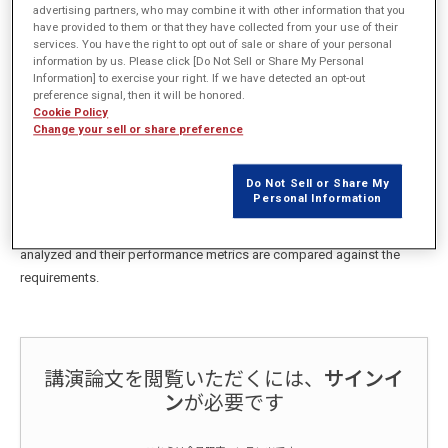
advertising partners, who may combine it with other information that you
概要
have provided to them or that they have collected from your use of their
services. You have the right to opt out of sale or share of your personal
information by us. Please click [Do Not Sell or Share My Personal
The selection of an electric machine type and design is highly
Information] to exercise your right. If we have detected an opt-out
dependent on its application. Unlike automotive applications where
preference signal, then it will be honored.
Cookie Policy
the cost, efficiency, and manufacturing complexity are major concerns,
Change your sell or share preference
aerospace applications demand high power density combined with
high levels of safety and reliability. This study is focused on identifying
Do Not Sell or Share My
the requirements and challenges associated with designing high-
Personal Information
performance machines for aircraft applications with increasing levels
of electrification. Different types of synchronous machines are
analyzed and their performance metrics are compared against the
requirements.
講演論文を閲覧いただくには、
サインイ
ン
が必要です