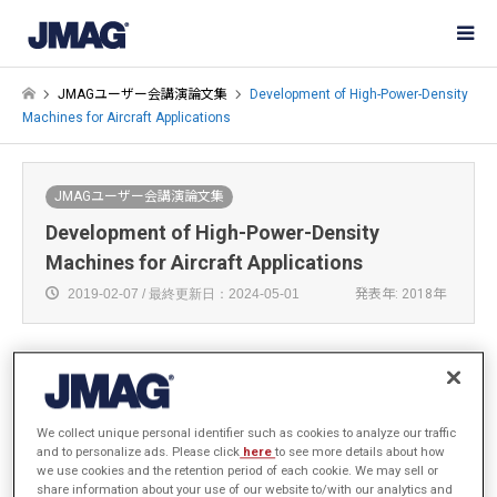
JMAGユーザー会講演論文集
Development of High-Power-Density
Machines for Aircraft Applications
JMAGユーザー会講演論文集
Development of High-Power-Density
Machines for Aircraft Applications
2019-02-07 / 最終更新日：2024-05-01
発表年: 2018年
Dheeraj Bobba
We collect unique personal identifier such as cookies to analyze our traffic
University of Wisconsin-Madison
and to personalize ads. Please click
here
to see more details about how
we use cookies and the retention period of each cookie. We may sell or
share information about your use of our website to/with our analytics and