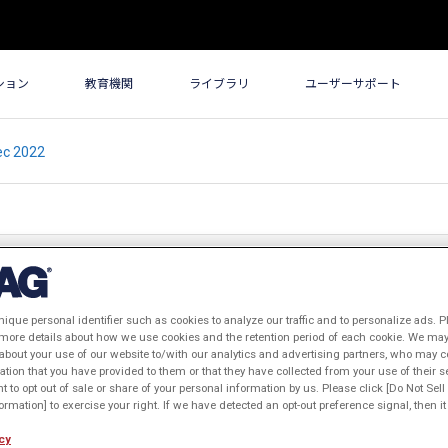
ション
教育機関
ライブラリ
ユーザーサポート
c 2022
nique personal identifier such as cookies to analyze our traffic and to personalize ads. P
 more details about how we use cookies and the retention period of each cookie. We may 
about your use of our website to/with our analytics and advertising partners, who may c
ation that you have provided to them or that they have collected from your use of their s
ht to opt out of sale or share of your personal information by us. Please click [Do Not Sel
rmation] to exercise your right. If we have detected an opt-out preference signal, then it 
cy