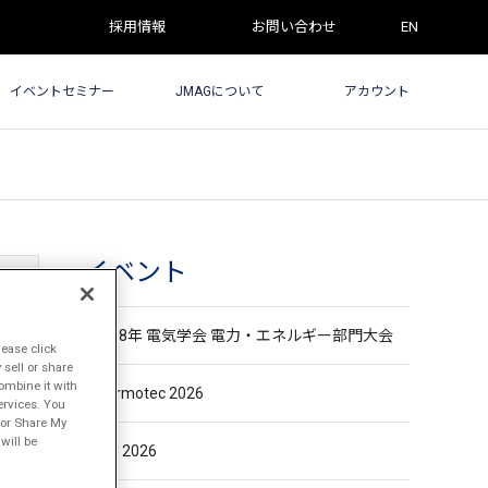
採用情報
お問い合わせ
EN
イベントセミナー
JMAGについて
アカウント
イベント
令和8年 電気学会 電力・エネルギー部門大会
lease click
sell or share
ombine it with
Thermotec 2026
ervices. You
l or Share My
will be
ASC 2026