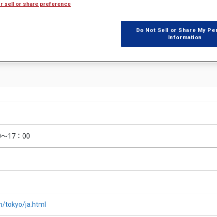
r sell or share preference
トレーションを行います。
度な解析を行おうと考えている方はぜひブースにお立ち寄りください。
Do Not Sell or Share My Pe
Information
～17：00
m/tokyo/ja.html