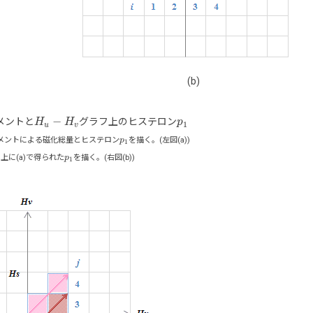
(b)
−
ーメントと
グラフ上のヒステロン
H
H
u
−
H
v
H
p
p
1
1
u
v
メントによる磁化総量とヒステロン
p
を描く。(左図(a))
p
1
1
上に(a)で得られた
p
を描く。(右図(b))
p
1
1