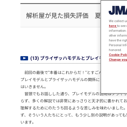
解析屋が見た損失評価 夏休み補講
We collect u
here
to see
information 
other inform
have the rig
Personal Info
honored.
Cookie Poli
(13) プライザッハモデルとプレイモデル(上)
Change you
前回の最後で"本番はこれからだ！"とすごんで見せました
プレイモデルとプライザッハモデルの関係について述べる
はいきません。
冒頭でもお話しした通り、プレイモデルの説明はプライザ
らず、多くの解説では非常にあっさりと天才的に書かれており、凡
理解するためにのたうち回るような苦しみを味わいました
ず、そういう人たちにとって、もう少し別の説明があっても
います。