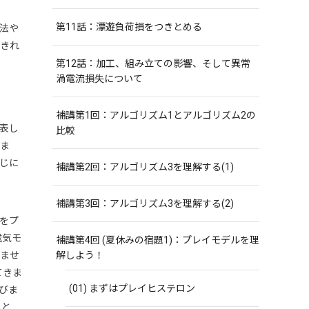
第11話：漂遊負荷損をつきとめる
法や
てきれ
第12話：加工、組み立ての影響、そして異常
渦電流損失について
補講第1回：アルゴリズム1とアルゴリズム2の
表し
比較
しま
じに
補講第2回：アルゴリズム3を理解する(1)
補講第3回：アルゴリズム3を理解する(2)
をプ
磁気モ
補講第4回 (夏休みの宿題1)：プレイモデルを理
ませ
解しよう！
てきま
(01) まずはプレイヒステロン
びま
と