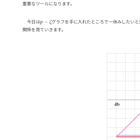
重要なツールになります。
−
今日は
グラフを手に入れたところで一休みしたいと
p
p
−
ζ
ζ
関係を見ていきます。