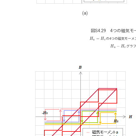
(a)
図S4.29 4つの磁気
=
H
H
の4つの磁気モーメ
H
u
=
H
v
u
v
−
H
H
グラフ
H
u
−
H
v
u
v