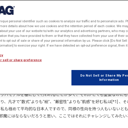
編
nique personal identifier such as cookies to analyze our traffic and to personalize ads. P
 more details about how we use cookies and the retention period of each cookie. We may 
about your use of our website to/with our analytics and advertising partners, who may c
ation that you have provided to them or that they have collected from your use of their s
山
ht to opt out of sale or share of your personal information by us. Please click [Do Not Sel
rmation] to exercise your right. If we have detected an opt-out preference signal, then it 
cy
r sell or share preference
が、すみません、言い過ぎました。それ程大層な話ではありません。た
Do Not Sell or Share My Pe
Information
ことがプライザッハモデルに踏み込んだ目的でしたから、それを忘れる
ッハモデルを基にして行われることが多く、それがとても重要なのにも
才で"数式"よりも"絵"、"厳密性"よりも"肌感"を好む私は[*1] 、そ
。私も極めて平均的な日本人ですので、同様の性向を持つ人もいないと
邪魔にはならないだろうと思い、ここではそれにチャレンジしてみたい