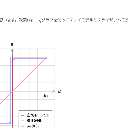
−
思います。次回は
グラフを使ってプレイモデルとプライザッハモ
p
p
−
ζ
ζ