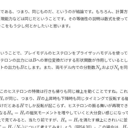
である、つまり、同じものだ、というのが結論です。もちろん、計算方
表現能力などは同じだということです。その等価性の説明は数式を使っ
そこをもう少し何とかしたいと思います。
いうことで、プレイモデルのヒステロンをプライザッハモデルを使って
ステロンの出力には
への単位変換だけする形状関数が作用していると
B
B
ントの出力も
とします。また、両モデル内での分割数
および
を同
B
B
N
N
p
N
N
q
p
q
。このヒステロンの特徴は行きも帰りも同じ線上を動くことですね。これ
が同じ、つまり、
の上昇時も下降時も同じタイミングで反転する
H
H
v
H
H
v
けだとある
でしか反転が起こらず、ヒステロンの振る舞いが再現でき
H
H
=
なる
の磁気モーメントを増やしていくと大分良い感じになっ
H
H
u
=
H
v
H
u
v
=
上で見てみると、当たり前ですが、
を満たす線上にきれいに並
H
H
u
=
H
v
H
u
v
=
/
)
について考えてみましょう（図S4.30）。この場合は、
ζ
ζ
=
H
s
H
/
N
p
)
N
H
H
u