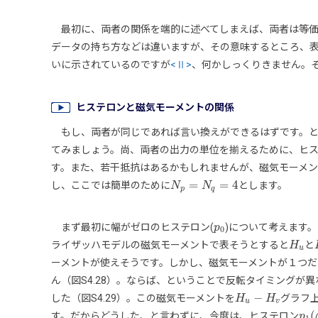
最初に、両者の関係を端的に述べてしまえば、両者は等価
データの持ち方などは違いますが、その意味するところ、
いに示されているのですが
<Ⅱ>
、何かしっくりきません。
ヒステロンと磁気モーメントの関係
もし、両者が同じであれば言い換えができるはずです。と
てみましょう。尚、両者の出力の単位を揃えるために、ヒ
す。また、若干抵抗はあるかもしれませんが、磁気モーメ
=
=
4
し、ここでは簡単のために
とします。
N
N
p
=
N
q
=
N
4
p
q
まず最初に幅がゼロのヒステロン(
)について考えます
p
p
0
0
ライザッハモデルの磁気モーメントで表そうとすると
と
H
H
u
u
ーメントが使えそうです。しかし、磁気モーメントが１つだ
ん（図S4.28）。ならば、ということで反転タイミングが異
−
した（図S4.29）。この磁気モーメントを
グラフ
H
H
u
−
H
v
H
u
v
(
す。だからどうした、と言わずに、今度は、ヒステロン
p
p
1
(