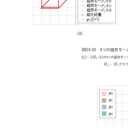
(a)
図S4.30 4つの磁気モ
2
(
=
2
/
4
)
ζ
H
の4つの磁気モー
2
ζ
(
=
2
H
s
/
4
)
s
−
H
H
グラフ
H
u
−
H
v
u
v