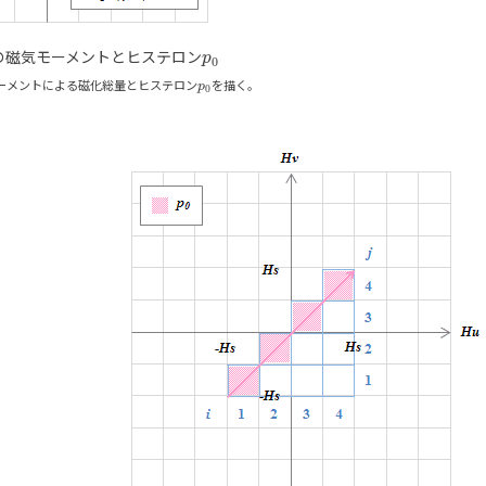
1つの磁気モーメントとヒステロン
p
p
0
0
ーメントによる磁化総量とヒステロン
p
を描く。
p
0
0