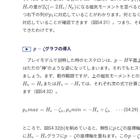
1
2
(
=
2
/
)
の差が
になる磁気モーメントを並べる
H
H
v
2
ζ
ζ
(
=
2
H
s
H
/
N
p
)
N
v
s
p
つ右下の列が
に対応していることがわかります。何とな
p
p
1
1
対応していることが確認できます（図S4.31）。つまり、
できたわけです。
−
グラフの導入
p
p
−
ζ
ζ
−
プレイモデルで説明した時のヒステロンは、
平面
p
p
−
H
H
はただの"棒"のような姿になってしまいます。それでもヒ
ましょう。まず、動作範囲ですが、上の磁気モーメントとの
=
=
−
または
では、それぞれ次の式で計算
H
H
u
=
H
s
H
H
H
v
=
−
H
s
H
u
s
v
s
ます（図S4.32）。
=
−
,
=
−
+
⋯
(S4.29)
p
m
a
x
H
ζ
p
m
i
n
H
ζ
p
n
m
a
x
=
H
s
−
ζ
n
,
p
n
m
i
n
=
−
H
s
+
ζ
n
⋯
n
s
n
n
s
n
ところで、図S4.32(b)を眺めていると、無性に
と
の座標軸
p
p
ζ
ζ
−
−
−
に
グラフに
の座標軸を重ねます。この
H
H
u
−
H
v
H
p
p
−
ζ
ζ
p
p
−
ζ
ζ
u
v