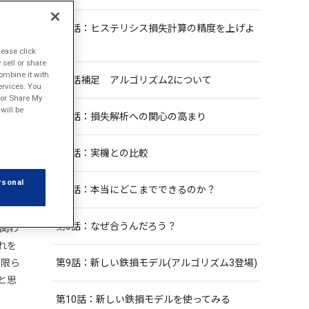
第4話：ヒステリシス損失計算の精度を上げよ
う！
lease click
sell or share
ombine it with
第4話補足 アルゴリズム2について
ervices. You
田 隆
l or Share My
will be
第5話：損失解析への関心の高まり
第6話：実機との比較
だ、
rsonal
第7話：本当にどこまでできるのか？
わけに
第8話：なぜ合うんだろう？
関わ
れを
も限ら
第9話：新しい鉄損モデル(アルゴリズム3登場)
と思
第10話：新しい鉄損モデルを使ってみる