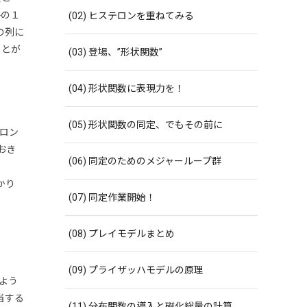
u
子の１
(02) ヒステロンを重ねてみる
の列に
ことが
(03) 登場、”形状関数”
(04) 形状関数に表現力を！
(05) 形状関数の同定、でもその前に
ロン
おき
(06) 同定のためのメジャーループ群
かり
(07) 同定作業開始！
(08) プレイモデルまとめ
(09) プライザッハモデルの原理
よう
当する
(11) 分布関数の導入と磁化総量の計算