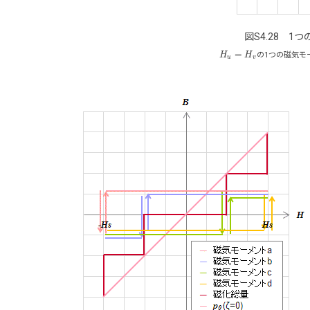
図S4.28 
=
H
H
の1つの磁気モ
H
u
=
H
v
u
v