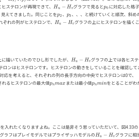
s
p
−
とヒステロンが再現できて、
グラフで見ると
に対応した格
H
H
u
−
H
v
H
p
p
0
0
u
v
く見えてきました。同じことを
、
、、、と続けていくと順次、斜め
p
p
2
p
p
3
2
3
−
それぞれの列がヒステロンで、
グラフの上にヒステロンを描く
H
H
u
−
H
v
H
u
v
−
上に描いていたのでひし形でしたが、
グラフの上では各ヒステ
H
H
u
−
H
v
H
u
v
ステロンはヒステロンです。ヒステロンの動きをしていることを確認して
対応を考えると、それぞれの列の長手方向の中央でヒステロンは0で、
されるヒステロンの最大値
または最小値
をとることがわ
p
p
n
m
m
a
a
x
x
p
p
n
m
m
i
n
i
n
n
n
を入れたくなりますよね。ここは是非そう思っていただいて、図4.33の
−
グラフはプレイモデルではプライザッハモデルの
グラフに相
H
H
u
−
H
v
H
u
v