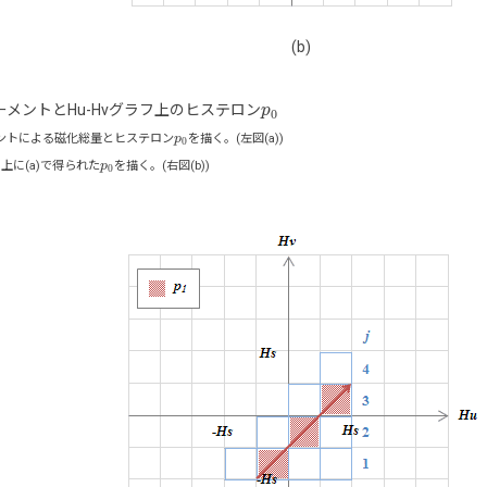
(b)
モーメントとHu-Hvグラフ上のヒステロン
p
p
0
0
ントによる磁化総量とヒステロン
p
を描く。(左図(a))
p
0
0
上に(a)で得られた
p
を描く。(右図(b))
p
0
0