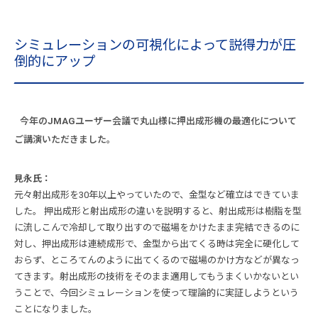
シミュレーションの可視化によって説得力が圧
倒的にアップ
今年のJMAGユーザー会議で丸山様に押出成形機の最適化について
ご講演いただきました。
見永氏：
元々射出成形を30年以上やっていたので、金型など確立はできていま
した。 押出成形と射出成形の違いを説明すると、射出成形は樹脂を型
に流しこんで冷却して取り出すので磁場をかけたまま完結できるのに
対し、押出成形は連続成形で、金型から出てくる時は完全に硬化して
おらず、ところてんのように出てくるので磁場のかけ方などが異なっ
てきます。射出成形の技術をそのまま適用してもうまくいかないとい
うことで、今回シミュレーションを使って理論的に実証しようという
ことになりました。