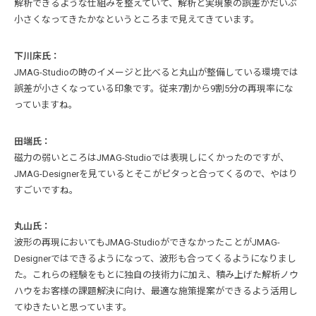
解析できるような仕組みを整えていて、解析と実現象の誤差がだいぶ
小さくなってきたかなというところまで見えてきています。
下川床氏：
JMAG-Studioの時のイメージと比べると丸山が整備している環境では
誤差が小さくなっている印象です。従来7割から9割5分の再現率にな
っていますね。
田端氏：
磁力の弱いところはJMAG-Studioでは表現しにくかったのですが、
JMAG-Designerを見ているとそこがピタっと合ってくるので、やはり
すごいですね。
丸山氏：
波形の再現においてもJMAG-StudioができなかったことがJMAG-
Designerではできるようになって、波形も合ってくるようになりまし
た。これらの経験をもとに独自の技術力に加え、積み上げた解析ノウ
ハウをお客様の課題解決に向け、最適な施策提案ができるよう活用し
てゆきたいと思っています。