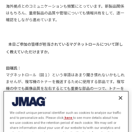
海外拠点とのコミュニケーションも頻繁にとっています。新製品関係
はもちろん、量産製品の品質や管理についても情報共有をして、逐一
確認をしながら進めています。
本日ご参加の皆様が担当されているマグネットロールについて詳し
く教えていただけますか。
田端氏：
マグネットロール（図１）という単語はあまり聞き慣れないかもしれ
ませんが、複写機のトナーを搬送するために使用する部品です。複写
機の中でも画像品質を左右するとても重要な部品の一つで、トナーを
いかに正確に均一に運べるかというところは、お客様もシビアな品質
をお求めになります。ですので、私たちも常にそこを意識して対応し
ています。
We collect unique personal identifier such as cookies to analyze our traffic
and to personalize ads. Please click
here
to see more details about how
we use cookies and the retention period of each cookie. We may sell or
品質を担保するために大事なことは、まず磁気波形です。お客様の望
share information about your use of our website to/with our analytics and
まれる磁気波形の忠実な再現と量産でバラつきがでないようなモノづ