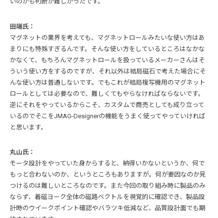
いのかも判断が難しかったです。
田端氏：
マグネットの業界を考えても、マグネットロールみたいな使い方はあ
まりにも特殊すぎるんです。そんな使い方をしているところはなかな
かなくて、もちろんマグネットロールを扱っているメーカーさんはそ
ういう使い方をするのですが、それ以外は結局磁石で考えた場合にそ
んな使い方は普通しないです。でもこれが結局複写機用のマグネット
ロールとしては必要なので、難しくてもやらなければならないです。
逆にそれをやっているからこそ、カスタムで商売としても成り立って
いるのでそこをJMAG-Designerの機能をうまく使ってやっていければ
と思います。
丸山氏：
モータ設計をやっていた身からすると、納得いかないというか、何で
もっと合わないのか、というところもありますが。何が要因なのか見
つけるのは難しいところなのです。また今回の取り組み時に製品のみ
ならず、着磁ヨーク全体の磁路ベクトルを視覚的に確認でき、製品設
計時のウイークポイント確認やバラツキ低減など、品質設計面でも期