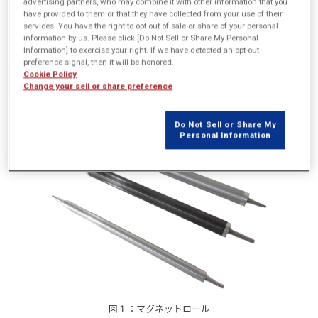
advertising partners, who may combine it with other information that you
くりや管理が必要になります。また、金属の筒状のスリーブやフラン
have provided to them or that they have collected from your use of their
services. You have the right to opt out of sale or share of your personal
ジをAssyしてお客様に納品することが多いのですが、その際は、例え
information by us. Please click [Do Not Sell or Share My Personal
ばφ18とかφ20などのA3サイズのものに対して、全体の振れ精度を10-
Information] to exercise your right. If we have detected an opt-out
20ミクロンくらいでおさめなければいけません。つまり、ものすごく
preference signal, then it will be honored.
Cookie Policy
精密な部品としての取り扱いと管理が必要とされます。そういったと
Change your sell or share preference
ころが難しいところとなります。
Do Not Sell or Share My
Personal Information
図１：マグネットロール