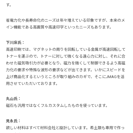
す。
省電力化や長寿命化のニーズは年々増えている印象ですが、本来のメ
イン機能である高画質や高速印字といったニーズもあります。
下川床氏：
高速印刷では、マグネットの周りを回転している金属が高速回転して
トナーを運ぶので、トナーに対して強くなる遠心力に対し、それに合
わせた磁気吸引力が必要となり、磁力を強くして制御できるよう高磁
力化の要求や特殊な波形の要求などが出てきます。いかにスピードを
上げ商品化するというところが取り組みのカギで、そこにJMAGを活
用させていただいております。
丸山氏：
磁石も汎用ではなくフルカスタムしたものを使っています。
見永氏：
欲しい材料はすべて材料会社と設計しています。希土類も専用で作っ