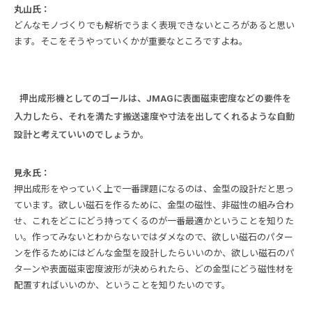
丸山氏：
どんなモノづくりでも解析でうまく表現できないところがあると思い
ます。そこをそうやっていくかが重要なところですよね。
押出成形機としてのゴールは、JMAGに表面磁束密度などの要件を
入力したら、それを満たす搬送速度や寸法を出してくれるような自動
設計と考えていいのでしょうか。
見永氏：
押出成形をやっていく上で一番課題になるのは、金型の設計だと思っ
ています。欲しい磁石を作るために、金型の磁性、非磁性の組み合わ
せ、これをどこにどう持ってくるのが一番最適かということを知りた
い。作ってみないとわからないではダメなので、欲しい磁石のパター
ンを作るためにはどんな金型を設計したらいいのか、欲しい磁石のパ
ターンや表面磁束密度波形が決められたら、どの金型にどう磁性材を
配置すればいいのか、ということを知りたいのです。