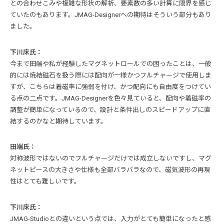
との合わせこみや複雑な形状の解析、要素数の多い計算に限界を感じ
ていたのもあります。JMAG-Designerへの期待はそういう部分もあり
ました。
下川床氏：
今まで田端や私が経験したマグネットロールでの困ったことは、一般
的には焼結磁石を扱う際には配向が一様かつフルチャージで使用しま
すが、こちらは着磁率に強弱を付け、かつ配向にも自由度をつけてい
る点の二点です。JMAG-Designerを色々見ていると、配向や着磁率の
調整が簡単になっているので、設計と条件出しのスピードアップに直
結するのかなと期待しています。
田端氏：
対称波形ではないのでフルチャージだけでは成立しないですし、マグ
ネットピースの大きさや仕様も全部バラバラなので、磁気波形の再現
性はとても難しいです。
下川床氏：
JMAG-Studioとの違いという点では、入力がとても簡単になったと感